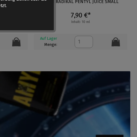
 AMYL SMALL
RUSH RADIKAL PENTYL JUICE SMALL
tzt.
7,90 €*
Inhalt: 10 ml
Auf Lager
Menge: