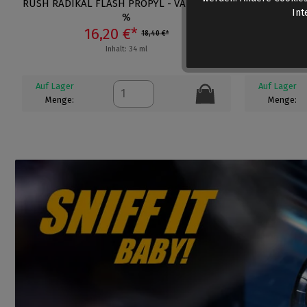
RUSH RADIKAL FLASH PROPYL - VALUE PACK
RUSH RADI
Int
%
16,20 €*
18,40 €*
Inhalt: 34 ml
Auf Lager
Auf Lager
Menge:
Menge: