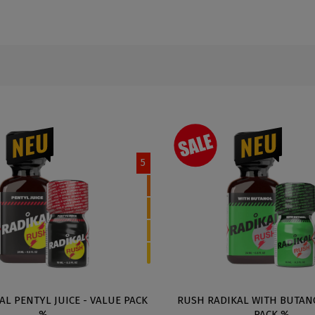
5
L PENTYL JUICE - VALUE PACK
RUSH RADIKAL WITH BUTANO
%
PACK %