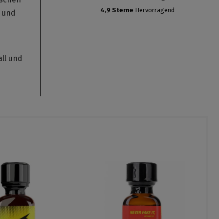
4,9 Sterne
Hervorragend
e und
all und