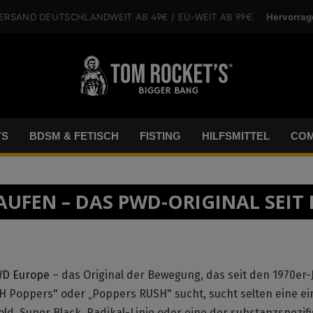
Hervorrag
VERSAND
DEUTSCHLANDWEIT
AB 49€
/ EU-WEIT
AB 99€
YS
BDSM & FETISCH
FISTING
HILFSMITTEL
COM
AUFEN – DAS PWD-ORIGINAL SEIT 
D Europe
– das Original der Bewegung, das seit den 1970er
H Poppers" oder „Poppers RUSH" sucht, sucht selten eine ei
old, Super Black, Radikal-Linie oder eine der substanzspezif