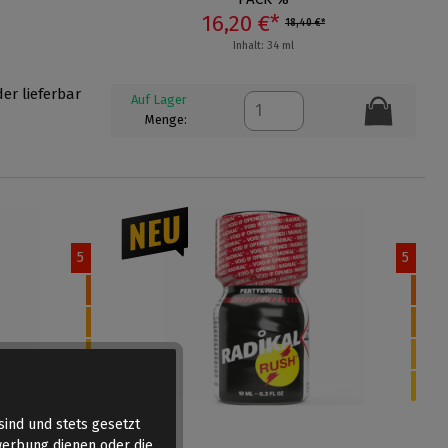
16,20 €*
18,40 €*
Inhalt: 34 ml
der lieferbar
Auf Lager
Menge:
5
5
sind und stets gesetzt
werbung dienen oder die