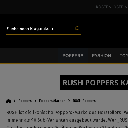
Poppers
alt springen
KOSTENLOSER 
Toys
Angeboten
Blogartikeln
Marken
Suche nach
Gleitgel
BDSM-Gear
Poppers
POPPERS
FASHION
TO
RUSH POPPERS K
Poppers
Poppers Marken
RUSH Poppers
RUSH ist die ikonische Poppers-Marke des Herstellers
PW
in mehr als 90 Sub-Varianten ausgebaut wurde. Wer „RUS
Flasche, sondern eine Position im Sortiment: Standard, G