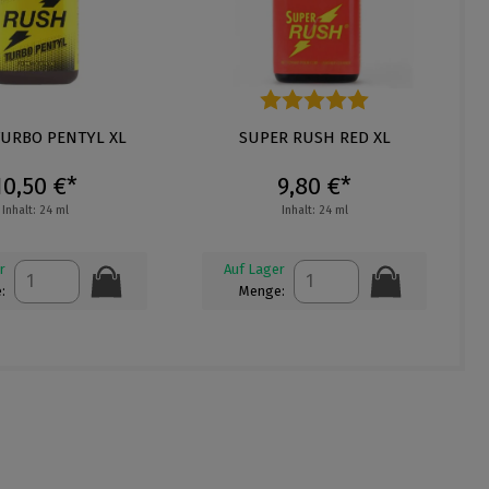
ernen
URBO PENTYL XL
Durchschnittliche Bewertung von 5
SUPER RUSH RED XL
10,50 €*
9,80 €*
Inhalt: 24 ml
Inhalt: 24 ml
r
Auf Lager
:
Menge: