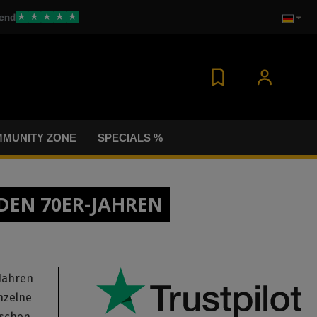
end
★
★
★
★
★
MUNITY ZONE
SPECIALS %
DEN 70ER-JAHREN
-Jahren
nzelne
ischen