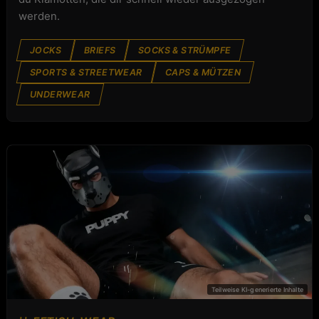
werden.
JOCKS
BRIEFS
SOCKS & STRÜMPFE
SPORTS & STREETWEAR
CAPS & MÜTZEN
UNDERWEAR
FETISH-WEAR