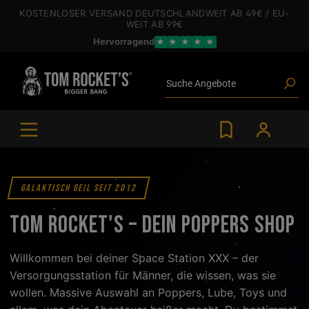
inhalt springen
KOSTENLOSER VERSAND
DEUTSCHLANDWEIT
AB 49€
/ EU-
WEIT
AB 99€
Poppers
Hervorragend
★
★
★
★
★
Toys
Angebote
Blogartikel
Suche
Marken
Gleitgel
BDSM-Gear
Poppers
GALAKTISCH GEIL SEIT 2012
Tom Rocket's –
Dein Poppers Shop
Willkommen bei deiner Space Station XXX – der
Versorgungsstation für Männer, die wissen, was sie
wollen. Massive Auswahl an Poppers, Lube, Toys und