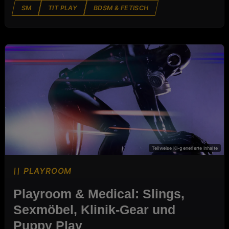
SM
TIT PLAY
BDSM & FETISCH
PLAYROOM
PLAYROOM
Playroom & Medical: Slings,
Sexmöbel, Klinik-Gear und
Puppy Play