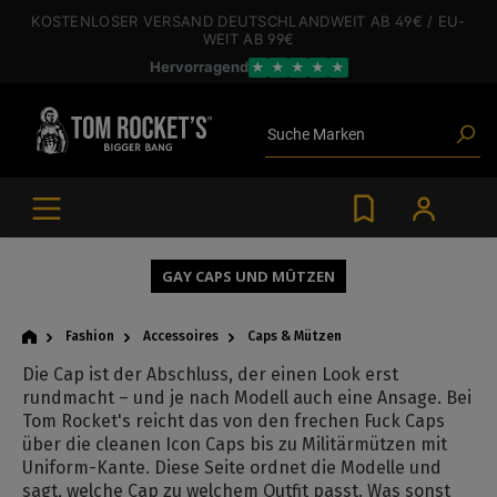
inhalt springen
KOSTENLOSER VERSAND
DEUTSCHLANDWEIT
AB 49€
/ EU-
WEIT
AB 99€
Poppers
Hervorragend
★
★
★
★
★
Toys
Angebote
Blogartikel
Suche
Marken
Gleitgel
BDSM-Gear
Poppers
GAY CAPS UND MÜTZEN
Fashion
Accessoires
Caps & Mützen
Die Cap ist der Abschluss, der einen Look erst
rundmacht – und je nach Modell auch eine Ansage. Bei
Tom Rocket's reicht das von den frechen Fuck Caps
über die cleanen Icon Caps bis zu Militärmützen mit
Uniform-Kante. Diese Seite ordnet die Modelle und
sagt, welche Cap zu welchem Outfit passt. Was sonst