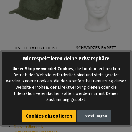
SCHWARZES BARETT
US FELDMÜTZE OLIVE
Wir respektieren deine Privatsphäre
17,95 €*
12,95 €*
Unser Shop verwendet Cookies
, die für den technischen
Betrieb der Website erforderlich sind und stets gesetzt
werden. Andere Cookies, die den Komfort bei Benutzung dieser
WÄHLE EINE VARIANTE
WÄHLE EINE VARIANTE
Website erhöhen, der Direktwerbung dienen oder die
Interaktion vereinfachen sollen, werden nur mit Deiner
Zustimmung gesetzt.
Inhaltsverzeichnis
Cookies akzeptieren
Einstellungen
Caps im Überblick