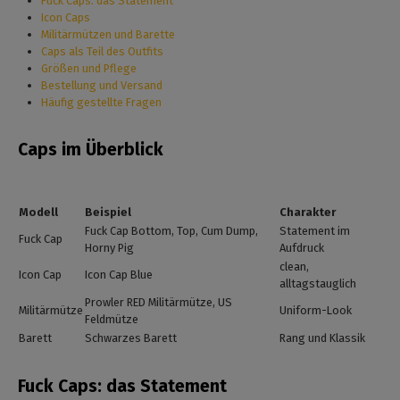
Fuck Caps: das Statement
Icon Caps
Militärmützen und Barette
Caps als Teil des Outfits
Größen und Pflege
Bestellung und Versand
Häufig gestellte Fragen
Caps im Überblick
Modell
Beispiel
Charakter
Fuck Cap Bottom, Top, Cum Dump,
Statement im
Fuck Cap
Horny Pig
Aufdruck
clean,
Icon Cap
Icon Cap Blue
alltagstauglich
Prowler RED Militärmütze, US
Militärmütze
Uniform-Look
Feldmütze
Barett
Schwarzes Barett
Rang und Klassik
Fuck Caps: das Statement