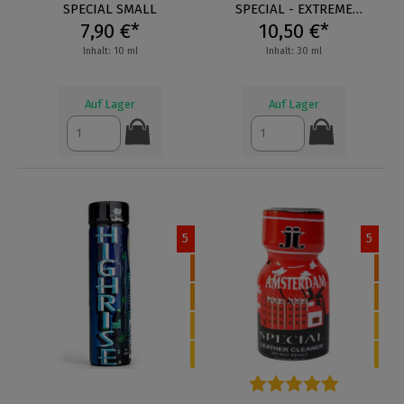
SPECIAL SMALL
SPECIAL - EXTREME
7,90 €*
10,50 €*
FORMULA
Inhalt: 10 ml
Inhalt: 30 ml
Auf Lager
Auf Lager
5
5