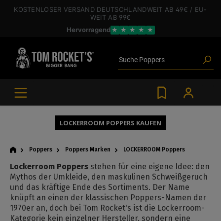
inhalt springen
KOSTENLOSER VERSAND
DEUTSCHLANDWEIT
AB 49€
/ EU-
WEIT
AB 99€
Hervorragend
★
★
★
★
★
Poppers
Suche
Toys
Angebote
Blogartikel
Marken
Gleitgel
BDSM-Gear
Poppers
LOCKERROOM POPPERS KAUFEN
Poppers
Poppers Marken
LOCKERROOM Poppers
Lockerroom Poppers
stehen für eine eigene Idee: den
Mythos der Umkleide, den maskulinen Schweißgeruch
und das kräftige Ende des Sortiments. Der Name
knüpft an einen der klassischen Poppers-Namen der
1970er an, doch bei Tom Rocket's ist die Lockerroom-
Kategorie kein einzelner Hersteller, sondern eine