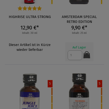
Durchschnittliche Bewertung von 4.7 von 5 Sternen
HIGHRISE ULTRA STRONG
AMSTERDAM SPECIAL
RETRO EDITION
12,90 €*
9,90 €*
Inhalt: 30 ml
Inhalt: 25 ml
Dieser Artikel ist in Kürze
Auf Lager
wieder lieferbar
5
5