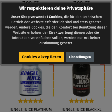
7,90 €*
7,90 €*
Wir respektieren deine Privatsphäre
Inhalt: 10 ml
Inhalt: 10 ml
Unser Shop verwendet Cookies
, die für den technischen
Betrieb der Website erforderlich sind und stets gesetzt
Auf Lager
Auf Lager
werden. Andere Cookies, die den Komfort bei Benutzung dieser
Website erhöhen, der Direktwerbung dienen oder die
Interaktion vereinfachen sollen, werden nur mit Deiner
Zustimmung gesetzt.
Cookies akzeptieren
Einstellungen
5
5
Durchschnittliche Bewertung von 5 von 5 Sternen
JUNGLE JUICE PLATINUM
Durchschnittliche Bewertung 
JUNGLE JUICE BLACK XL