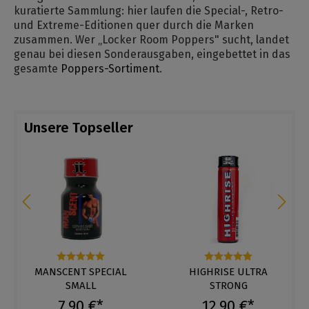
kuratierte Sammlung: hier laufen die Special-, Retro-
und Extreme-Editionen quer durch die Marken
zusammen. Wer „Locker Room Poppers" sucht, landet
genau bei diesen Sonderausgaben, eingebettet in das
gesamte
Poppers-Sortiment
.
Unsere Topseller
MANSCENT SPECIAL
HIGHRISE ULTRA
tung von 4.8 von 5 Sternen
Durchschnittliche Bewertung von 5 von 5 Sternen
Durchschnittliche Bewertun
SMALL
STRONG
7,90 €*
12,90 €*