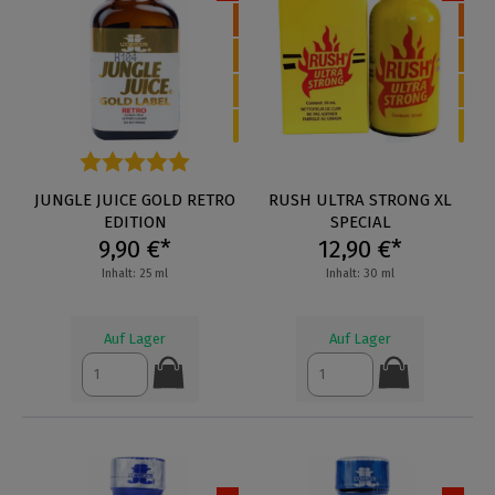
Durchschnittliche Bewertung von 5 von 5 Sternen
JUNGLE JUICE GOLD RETRO
RUSH ULTRA STRONG XL
EDITION
SPECIAL
9,90 €*
12,90 €*
Inhalt: 25 ml
Inhalt: 30 ml
Auf Lager
Auf Lager