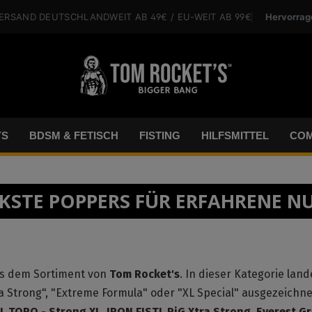
Hervorrag
VERSAND
DEUTSCHLANDWEIT
AB 49€
/ EU-WEIT
AB 99€
YS
BDSM & FETISCH
FISTING
HILFSMITTEL
COM
KSTE POPPERS FÜR ERFAHRENE N
us dem Sortiment von
Tom Rocket's
. In dieser Kategorie lan
tra Strong", "Extreme Formula" oder "XL Special" ausgezeichne
L TORO - Strong XL
,
IRON FIST!
,
PiG Xtra Strong
,
Everest Gr