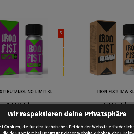
5
IST! BUTANOL NO LIMIT XL
IRON FIST! RAW X
12,50 €*
12,50 €*
Inhalt: 24 ml
Inhalt: 24 ml
Wir respektieren deine Privatsphäre
et Cookies
, die für den technischen Betrieb der Website erforderlich 
Auf Lager
, die den Komfort bei Benutzung dieser Website erhöhen, der Direkt
Menge: