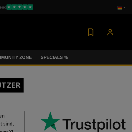
end
★
★
★
★
★
MUNITY ZONE
SPECIALS %
UTZER
den
t sind,
een XL