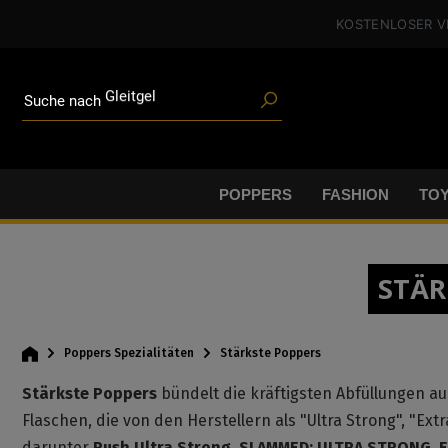
Angeboten
alt springen
KOSTENLOSER 
Blogartikeln
Marken
Gleitgel
BDSM-Gear
Suche nach
Poppers
POPPERS
FASHION
TO
STÄR
Poppers Spezialitäten
Stärkste Poppers
Stärkste Poppers
bündelt die kräftigsten Abfüllungen a
Flaschen, die von den Herstellern als "Ultra Strong", "Ex
darunter
Rush Ultra Strong
,
SLAMMED: ULTRA STRONG
,
E