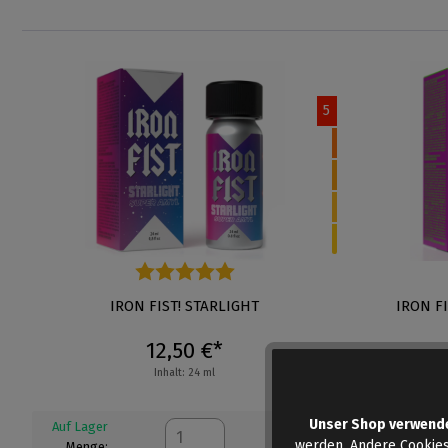
5
Durchschnittliche Bewertung von 5 von 5 Sternen
IRON FIST! STARLIGHT
IRON F
12,50 €*
Inhalt: 24 ml
Unser Shop verwend
Auf Lager
Auf Lager
werden. Andere Cookies
Menge:
Menge: