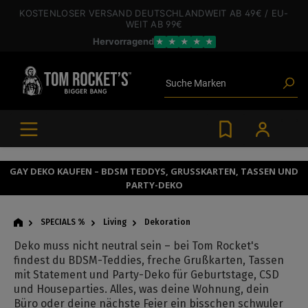
inhalt springen
KOSTENLOSER VERSAND
DEUTSCHLANDWEIT
AB 49€
/ EU-
Poppers
WEIT
AB 99€
Toys
Hervorragend
★
★
★
★
★
Angebote
Blogartikel
Marken
Suche
Gleitgel
BDSM-Gear
Poppers
GAY DEKO KAUFEN – BDSM TEDDYS, GRUSSKARTEN, TASSEN UND P
ARTY-DEKO
SPECIALS %
Living
Dekoration
Deko muss nicht neutral sein – bei Tom Rocket's
findest du BDSM-Teddies, freche Grußkarten, Tassen
mit Statement und Party-Deko für Geburtstage, CSD
und Houseparties. Alles, was deine Wohnung, dein
Büro oder deine nächste Feier ein bisschen schwuler