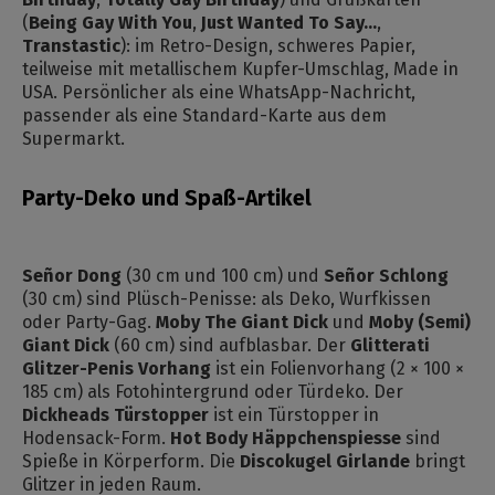
(
Being Gay With You
,
Just Wanted To Say...
,
Transtastic
): im Retro-Design, schweres Papier,
teilweise mit metallischem Kupfer-Umschlag, Made in
USA. Persönlicher als eine WhatsApp-Nachricht,
passender als eine Standard-Karte aus dem
Supermarkt.
Party-Deko und Spaß-Artikel
Señor Dong
(30 cm und 100 cm) und
Señor Schlong
(30 cm) sind Plüsch-Penisse: als Deko, Wurfkissen
oder Party-Gag.
Moby The Giant Dick
und
Moby (Semi)
Giant Dick
(60 cm) sind aufblasbar. Der
Glitterati
Glitzer-Penis Vorhang
ist ein Folienvorhang (2 × 100 ×
185 cm) als Fotohintergrund oder Türdeko. Der
Dickheads Türstopper
ist ein Türstopper in
Hodensack-Form.
Hot Body Häppchenspiesse
sind
Spieße in Körperform. Die
Discokugel Girlande
bringt
Glitzer in jeden Raum.