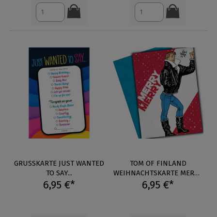
GRUSSKARTE JUST WANTED T
TOM OF FINLAND
O SAY...
WEIHNACHTSKARTE MERRY
6,95 €*
6,95 €*
MERRY