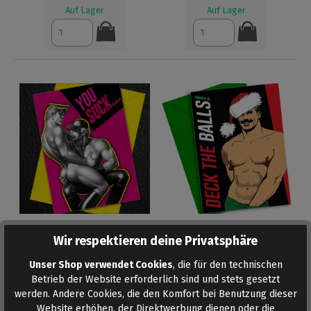
Auf Lager
Auf Lager
Wir respektieren deine Privatsphäre
TOM OF FINLAND
TOM OF FINLAND
GRUSSKARTE YOU SUCK
WEIHNACHTSKARTE DECK
Unser Shop verwendet Cookies
, die für den technischen
6,95 €*
THE BALLS
6,95 €*
Betrieb der Website erforderlich sind und stets gesetzt
werden. Andere Cookies, die den Komfort bei Benutzung dieser
Website erhöhen, der Direktwerbung dienen oder die