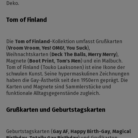
Deko.
Tom of Finland
Die
Tom of Finland
-Kollektion umfasst Grußkarten
(
Vroom Vroom
,
Yes! OMG!
,
You Suck
),
Weihnachtskarten (
Deck The Balls
,
Merry Merry
),
Magnete (
Boot Print
,
Tom's Men
) und ein Malbuch.
Tom of Finland (Touko Laaksonen) ist eine Ikone der
schwulen Kunst. Seine hypermaskulinen Zeichnungen
haben die Gay-Ästhetik seit den 1950ern geprägt. Die
Karten und Magnete sind Sammlerstücke und
funktionale Alltagsgegenstände zugleich.
Grußkarten und Geburtstagskarten
Geburtstagskarten (
Gay AF
,
Happy Birth-Gay
,
Magical
Birthday
,
Totally Gay Birthday
) und Grußkarten