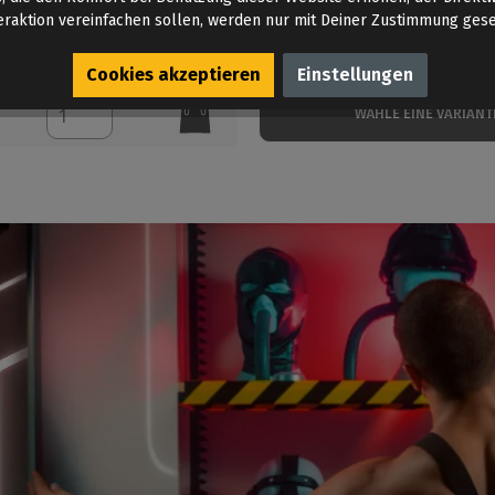
24,95 €*
18,95 €*
eraktion vereinfachen sollen, werden nur mit Deiner Zustimmung gese
Inhalt: 220 g
Cookies akzeptieren
Einstellungen
WÄHLE EINE VARIANT