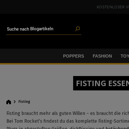
Poppers
alt springen
KOSTENLOSER 
Toys
Angeboten
Blogartikeln
Marken
Suche nach
Gleitgel
BDSM-Gear
Poppers
POPPERS
FASHION
TO
FISTING ESSE
Fisting
Fisting braucht mehr als guten Willen – es braucht die ric
Bei Tom Rocket's findest du das komplette Fisting-Sortime
Plugs in abgestuften Größen, dickflüssige und
betäubende