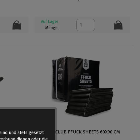
Auf Lager
Menge:
IN SCHWARZ
FIST CLUB FFUCK SHEETS 60X90 CM
sind und stets gesetzt
werbung dienen oder die