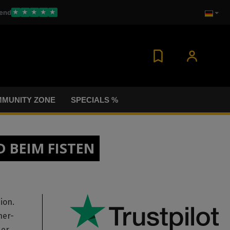
end
★
★
★
★
★
MUNITY ZONE
SPECIALS %
D BEIM FISTEN
ion.
ner-
der