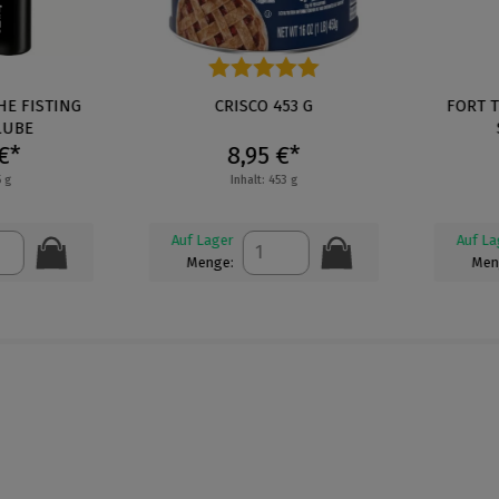
 FISTING
Durchschnittliche Bewertung von 5 von 5 St
CRISCO 453 G
FORT TR
BE
S
*
8,95 €*
Inhalt: 453 g
Auf Lager
Auf Lage
Menge:
Menge