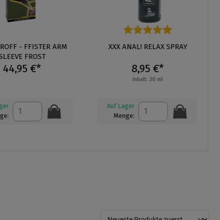
ernen
OFF - FFISTER ARM
Durchschnittliche Bewertung von 4.
XXX ANAL! RELAX SPRAY
LEEVE FROST
44,95 €*
8,95 €*
Inhalt: 30 ml
r
Auf Lager
:
Menge: