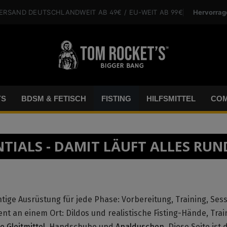
Hervorrag
VERSAND
DEUTSCHLANDWEIT
AB 49€
/ EU-WEIT
AB 99€
YS
BDSM & FETISCH
FISTING
HILFSMITTEL
COM
NTIALS - DAMIT LÄUFT ALLES RUN
htige Ausrüstung für jede Phase: Vorbereitung, Training, Sess
nt an einem Ort: Dildos und realistische Fisting-Hände, Trai
 Gleitmittel
, Handschuhe und
Analduschen
. Diese Seite ist 