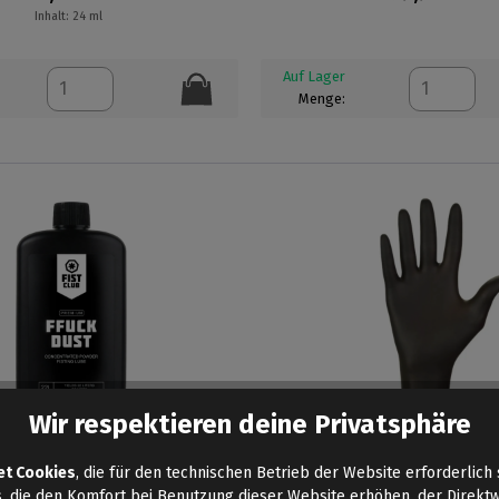
Inhalt: 24 ml
Auf Lager
Menge:
Wir respektieren deine Privatsphäre
 - FISTING POWDER LUBE 220G
NITRIL EINWEGHANDSCHUHE 
et Cookies
, die für den technischen Betrieb der Website erforderlich 
100ER PACK
, die den Komfort bei Benutzung dieser Website erhöhen, der Direkt