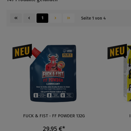
1
Seite 1 von 4
FUCK & FIST - FF POWDER 132G
29,95 €*