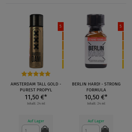
5
5
Durchschnittliche Bewertung von 5 von 5 Sternen
AMSTERDAM TALL GOLD -
BERLIN HARD! - STRONG
PUREST PROPYL
FORMULA
11,50 €*
10,50 €*
Inhalt: 24 ml
Inhalt: 24 ml
Auf Lager
Auf Lager