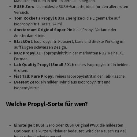
Klassiker, mit dem in den 1970ern alles begann.
RUSH Zero
: die mildeste RUSH-Variante, ideal für den allerersten
Versuch.
Tom Rocket's Propyl Ultra Energized
: die Eigenmarke auf
Isopropylnitrit-Basis, 24 ml.
Amsterdam Original Super Pink
: die Propyl-Variante der
Amsterdam-Linie.
BlackOut
: Isopropylnitrit-basiert, klare und direkte Wirkung im
auffälligen schwarzen Design.
NO2 Propyl XL
: Isopropylnitrit in der markanten NO2-Reihe, XL-
Format.
Lab Quality Propyl (Small / XL)
: reines Isopropylnitrit in beiden
Größen.
Fist Tall: Pure Propyl
: reines Isopropylnitrit in der Tall-Flasche.
Everest Zero
: ein milder Hybrid aus Isopropylnitrit und
Isopentylnitrit.
Welche Propyl-Sorte für wen?
Einsteiger:
RUSH Zero oder RUSH Original PWD: die mildesten
Optionen. Die kurze Wirkdauer bedeutet: Wird der Rausch zu viel,
ist er schnell wieder vorbei.