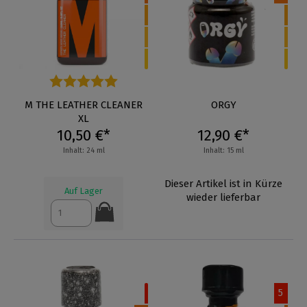
Durchschnittliche Bewertung von 5 von 5 Sternen
M THE LEATHER CLEANER
ORGY
XL
10,50 €*
12,90 €*
Inhalt: 24 ml
Inhalt: 15 ml
Dieser Artikel ist in Kürze
Auf Lager
wieder lieferbar
5