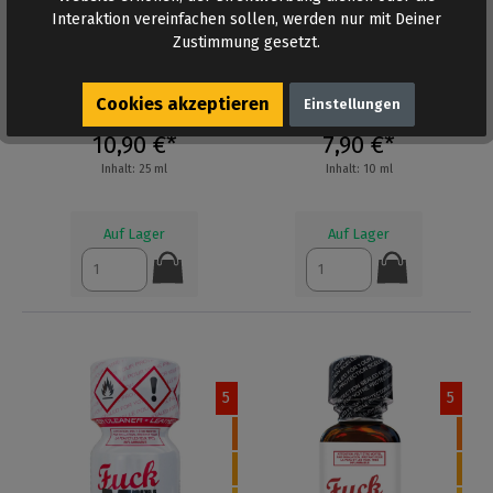
Interaktion vereinfachen sollen, werden nur mit Deiner
Zustimmung gesetzt.
Durchschnittliche Bewertung von 4 von 5 Sternen
PRAGUE SPECIAL
SUPER 69 SMALL
Cookies akzeptieren
Einstellungen
PLATINUM XL
10,90 €*
7,90 €*
Inhalt: 25 ml
Inhalt: 10 ml
Auf Lager
Auf Lager
5
5