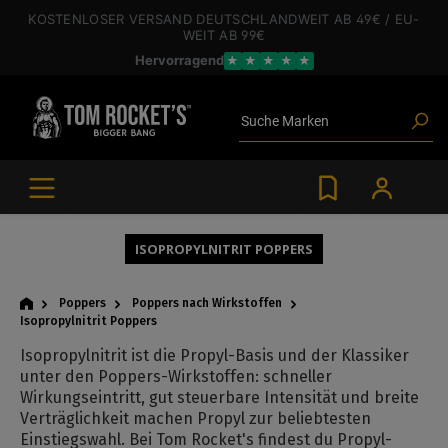
inhalt springen
KOSTENLOSER VERSAND
DEUTSCHLANDWEIT
AB 49€
/ EU-
Poppers
WEIT
AB 99€
Toys
Hervorragend
★
★
★
★
★
Angebote
Blogartikel
Marken
Suche
Gleitgel
BDSM-Gear
Poppers
ISOPROPYLNITRIT POPPERS
Poppers
Poppers nach Wirkstoffen
Isopropylnitrit Poppers
Isopropylnitrit ist die Propyl-Basis und der Klassiker
unter den Poppers-Wirkstoffen: schneller
Wirkungseintritt, gut steuerbare Intensität und breite
Verträglichkeit machen Propyl zur beliebtesten
Einstiegswahl. Bei Tom Rocket's findest du Propyl-