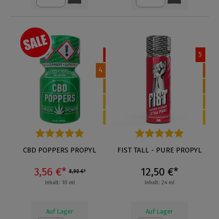
5
4
Durchschnittliche Bewertung von 5 von 5 Sternen
CBD POPPERS PROPYL
Durchschnittliche Bewertung
FIST TALL - PURE PROPYL
3,56 €*
12,50 €*
8,90 €*
Inhalt: 10 ml
Inhalt: 24 ml
Auf Lager
Auf Lager