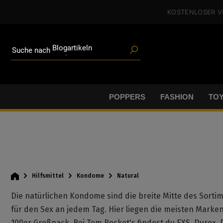
Poppers
alt springen
KOSTENLOSER 
Toys
Angeboten
Blogartikeln
Marken
Suche nach
Gleitgel
BDSM-Gear
Poppers
POPPERS
FASHION
TO
Hilfsmittel
Kondome
Natural
Die natürlichen Kondome sind die breite Mitte des Sort
für den Sex an jedem Tag. Hier liegen die meisten Marke
100er Großpack. Bei Tom Rocket's findest du EXS, Durex, P