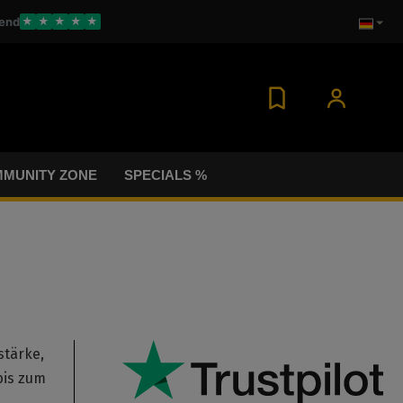
end
★
★
★
★
★
MUNITY ZONE
SPECIALS %
stärke,
bis zum