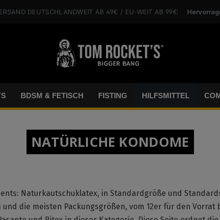
Hervorrag
VERSAND
DEUTSCHLANDWEIT
AB 49€
/ EU-WEIT
AB 99€
YS
BDSM & FETISCH
FISTING
HILFSMITTEL
COM
NATÜRLICHE KONDOME
iments: Naturkautschuklatex, in Standardgröße und Standard
n und die meisten Packungsgrößen, vom 12er für den Vorrat 
asante und Ritex in dieser Kategorie. Diese Seite ordnet die