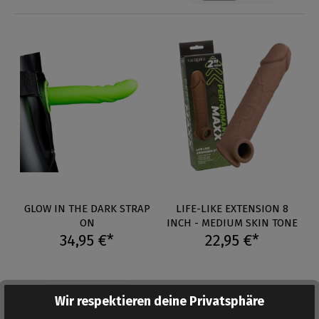
GLOW IN THE DARK STRAP
LIFE-LIKE EXTENSION 8
ON
INCH - MEDIUM SKIN TONE
34,95 €*
22,95 €*
Dieser Artikel ist in Kürze
Auf Lager
Wir respektieren deine Privatsphäre
wieder lieferbar