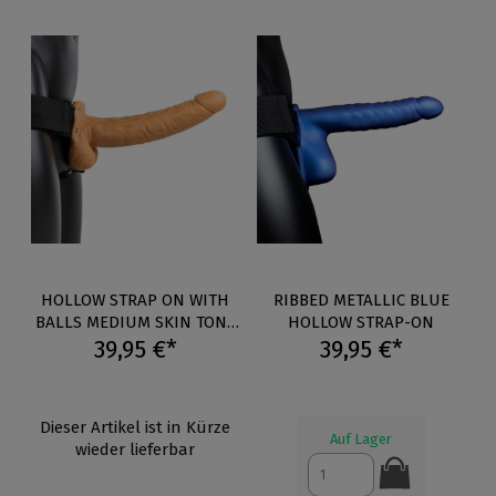
HOLLOW STRAP ON WITH
RIBBED METALLIC BLUE
BALLS MEDIUM SKIN TONE
HOLLOW STRAP-ON
39,95 €*
9"
39,95 €*
Dieser Artikel ist in Kürze
Auf Lager
wieder lieferbar