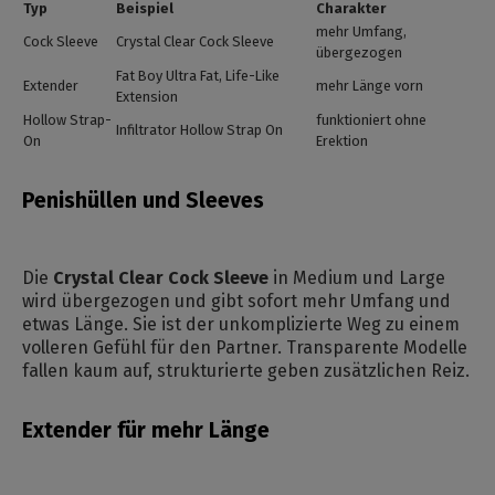
Typ
Beispiel
Charakter
mehr Umfang,
Cock Sleeve
Crystal Clear Cock Sleeve
übergezogen
Fat Boy Ultra Fat, Life-Like
Extender
mehr Länge vorn
Extension
Hollow Strap-
funktioniert ohne
Infiltrator Hollow Strap On
On
Erektion
Penishüllen und Sleeves
Die
Crystal Clear Cock Sleeve
in Medium und Large
wird übergezogen und gibt sofort mehr Umfang und
etwas Länge. Sie ist der unkomplizierte Weg zu einem
volleren Gefühl für den Partner. Transparente Modelle
fallen kaum auf, strukturierte geben zusätzlichen Reiz.
Extender für mehr Länge