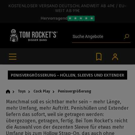
inhalt springen
KOSTENLOSER VERSAND
DEUTSCHLANDWEIT
AB 49€
/ EU-
WEIT
AB 99€
Hervorragend
★
★
★
★
★
Poppers
Toys
Suche
Angebote
Blogartikel
Marken
Gleitgel
BDSM-Gear
Poppers
PENISVERGRÖSSERUNG – HÜLLEN, SLEEVES UND EXTENDER
Toys
Cock Play
Penisvergrößerung
Manchmal soll es sichtbar mehr sein – mehr Länge,
mehr Umfang, mehr Auftritt. Penishüllen und Extender
liefern das sofort, weil sie getragen werden:
übergezogen, getragen, fertig. Bei Tom Rocket's reicht
die Auswahl von der dezenten Sleeve für etwas mehr
Umfang bis zum Hollow Strap-On, das auch ohne