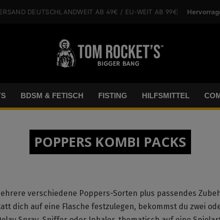
Hervorrag
VERSAND
DEUTSCHLANDWEIT
AB 49€
/ EU-WEIT
AB 99€
YS
BDSM & FETISCH
FISTING
HILFSMITTEL
COM
POPPERS KOMBI PACKS
 mehrere verschiedene Poppers-Sorten plus passendes Zubeh
tatt dich auf eine Flasche festzulegen, bekommst du zwei od
ay Spray, Sniffer oder Inhaler, thematisch auf eine Spielar