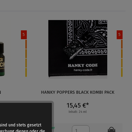
5
5
N
HANKY POPPERS BLACK KOMBI PACK
15,45 €*
Inhalt: 24 ml
sind und stets gesetzt
der lieferbar
Auf Lager
werbung dienen oder die