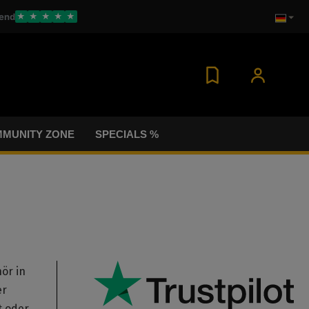
end
★
★
★
★
★
MUNITY ZONE
SPECIALS %
ör in
er
t oder