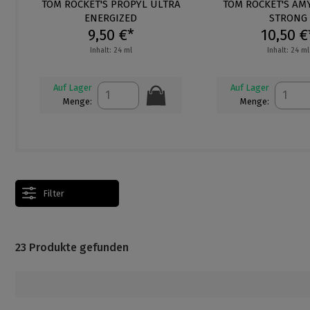
O
Durchschnittliche Bewertung von 4.6 von 5 Sternen
TOM ROCKET'S PROPYL ULTRA
Durchschnittliche
TOM ROCKET'S AM
ENERGIZED
STRONG
9,50 €*
10,50 €
Inhalt: 24 ml
Inhalt: 24 ml
Auf Lager
Auf Lager
Menge:
Menge:
Filter
23 Produkte gefunden