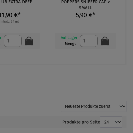
ernen
ittliche Bewertung von 4.8 von 5 Sternen
CLUB EXTRA DEEP
Durchschnittliche Bewertung von 4.
POPPERS SNIFFER CAP >
D
SMALL
11,90 €*
5,90 €*
Inhalt: 24 ml
r
Auf Lager
:
Menge:
Produkte pro Seite