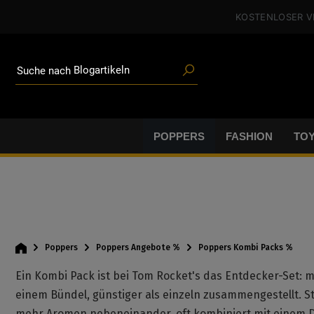
Poppers
alt springen
KOSTENLOSER 
Toys
Angeboten
Blogartikeln
Marken
Suche nach
Gleitgel
BDSM-Gear
Poppers
POPPERS
FASHION
TO
Poppers
Poppers Angebote %
Poppers Kombi Packs %
Ein Kombi Pack ist bei Tom Rocket's das Entdecker-Set:
einem Bündel, günstiger als einzeln zusammengestellt. S
mehr Aromen nebeneinander, oft kombiniert mit einem Del