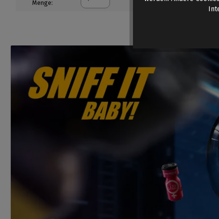
Menge:
Int