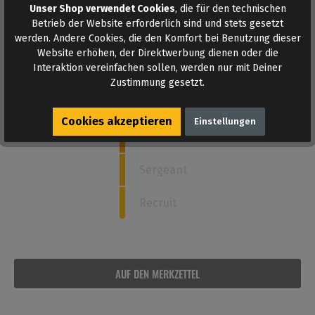
Unser Shop verwendet Cookies
, die für den technischen
Wie stark ist dieses Poppers?
Betrieb der Website erforderlich sind und stets gesetzt
werden. Andere Cookies, die den Komfort bei Benutzung dieser
Website erhöhen, der Direktwerbung dienen oder die
Interaktion vereinfachen sollen, werden nur mit Deiner
5
Admiral
Zustimmung gesetzt.
Captain
Cookies akzeptieren
Einstellungen
Commander
Sergeant
Recruit
AUF DEN MERKZETTEL