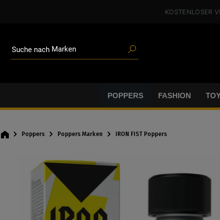
Poppers
alt springen
KOSTENLOSER 
Toys
Angeboten
Blogartikeln
Marken
Suche nach
Gleitgel
BDSM-Gear
Poppers
POPPERS
FASHION
TO
Poppers
Poppers Marken
IRON FIST Poppers