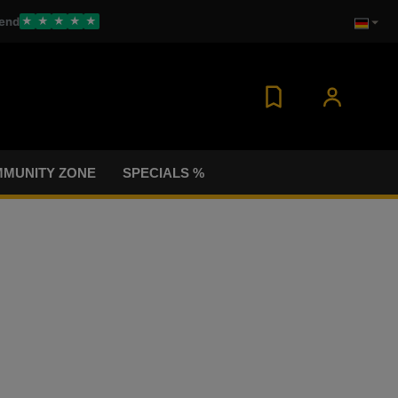
end
★
★
★
★
★
MUNITY ZONE
SPECIALS %