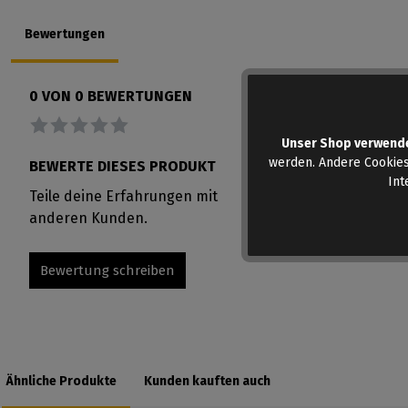
Bewertungen
Keine Bewer
0 VON 0 BEWERTUNGEN
Durchschnittliche Bewertung von 0 von 5 Sternen
Unser Shop verwend
werden. Andere Cookies
BEWERTE DIESES PRODUKT
Int
Teile deine Erfahrungen mit
anderen Kunden.
Bewertung schreiben
Ähnliche Produkte
Kunden kauften auch