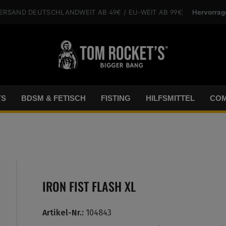
Hervorrag
VERSAND
DEUTSCHLANDWEIT
AB 49€
/ EU-WEIT
AB 99€
YS
BDSM & FETISCH
FISTING
HILFSMITTEL
COM
IRON FIST FLASH XL
Artikel-Nr.:
104843