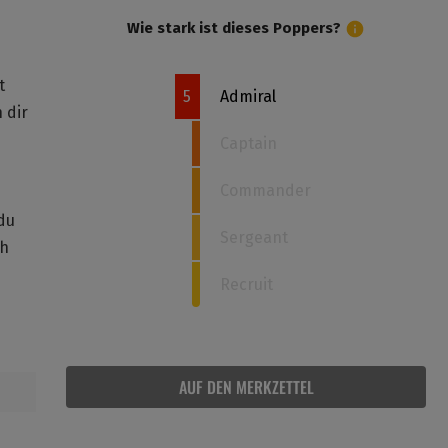
Wie stark ist dieses Poppers?
t
5
Admiral
 dir
Captain
Commander
du
Sergeant
ch
Recruit
AUF DEN MERKZETTEL