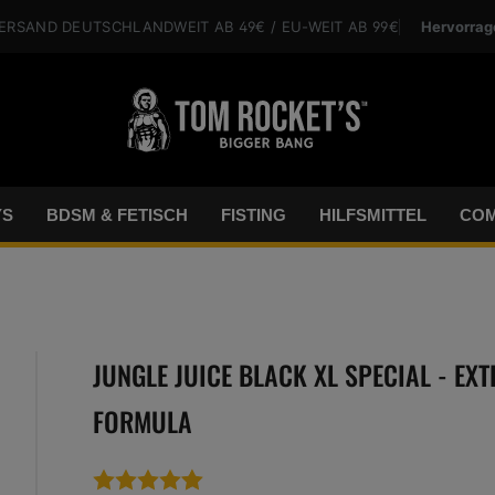
Hervorrag
VERSAND
DEUTSCHLANDWEIT
AB 49€
/ EU-WEIT
AB 99€
YS
BDSM & FETISCH
FISTING
HILFSMITTEL
COM
JUNGLE JUICE BLACK XL SPECIAL - EX
FORMULA