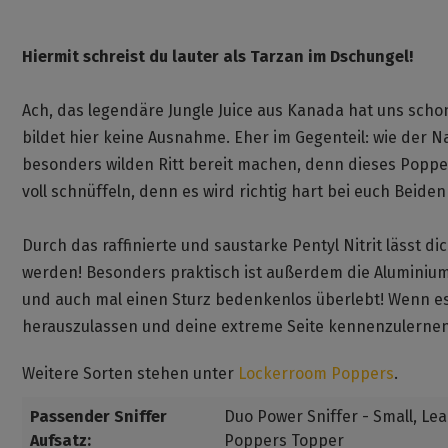
Hiermit schreist du lauter als Tarzan im Dschungel!
Ach, das legendäre Jungle Juice aus Kanada hat uns scho
bildet hier keine Ausnahme. Eher im Gegenteil: wie der N
besonders wilden Ritt bereit machen, denn dieses Poppers
voll schnüffeln, denn es wird richtig hart bei euch Beide
Durch das raffinierte und saustarke Pentyl Nitrit lässt d
werden! Besonders praktisch ist außerdem die Aluminiumf
und auch mal einen Sturz bedenkenlos überlebt! Wenn es 
herauszulassen und deine extreme Seite kennenzulernen, 
Weitere Sorten stehen unter
Lockerroom Poppers
.
Passender Sniffer
Duo Power Sniffer - Small
, Le
Aufsatz:
Poppers Topper