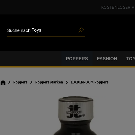
alt springen
KOSTENLOSER 
Poppers
Toys
Angeboten
Suche nach
Blogartikeln
Marken
Gleitgel
BDSM-Gear
POPPERS
FASHION
TO
Poppers
Poppers
Poppers Marken
LOCKERROOM Poppers