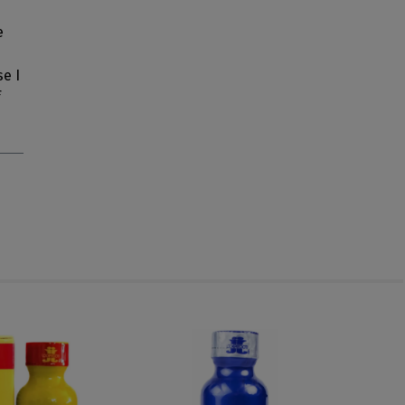
e
se I
f