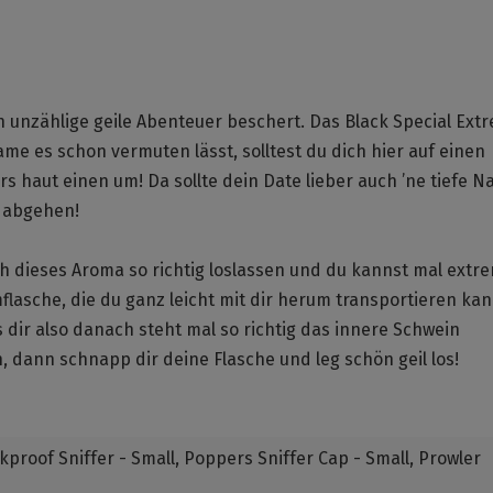
n unzählige geile Abenteuer beschert. Das Black Special Ext
ame es schon vermuten lässt, solltest du dich hier auf einen
 haut einen um! Da sollte dein Date lieber auch ’ne tiefe N
n abgehen!
ich dieses Aroma so richtig loslassen und du kannst mal extr
lasche, die du ganz leicht mit dir herum transportieren kan
dir also danach steht mal so richtig das innere Schwein
dann schnapp dir deine Flasche und leg schön geil los!
akproof Sniffer - Small
, Poppers Sniffer Cap - Small
, Prowler