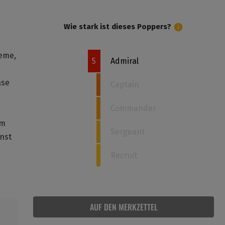
Wie stark ist dieses Poppers?
reme,
5
Admiral
ase
Captain
Commander
em
Sergeant
nst
Recruit
AUF DEN MERKZETTEL