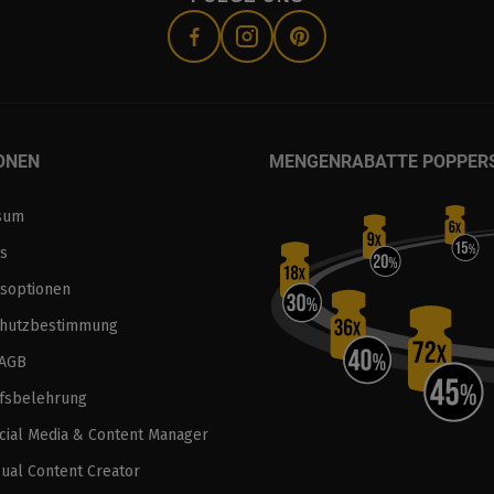
ONEN
MENGENRABATTE POPPER
sum
s
soptionen
chutzbestimmung
 AGB
fsbelehrung
ocial Media & Content Manager
sual Content Creator