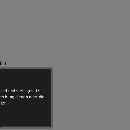
lish
of
sind und stets gesetzt
werbung dienen oder die
y
tzt.
I
be
ne
e