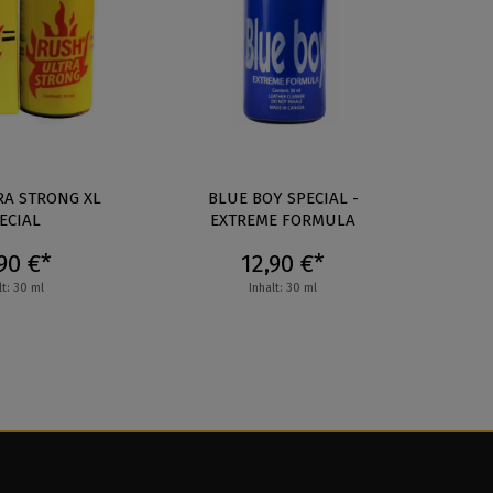
rnen
RA STRONG XL
BLUE BOY SPECIAL -
JUN
ECIAL
EXTREME FORMULA
S
90 €*
12,90 €*
lt: 30 ml
Inhalt: 30 ml