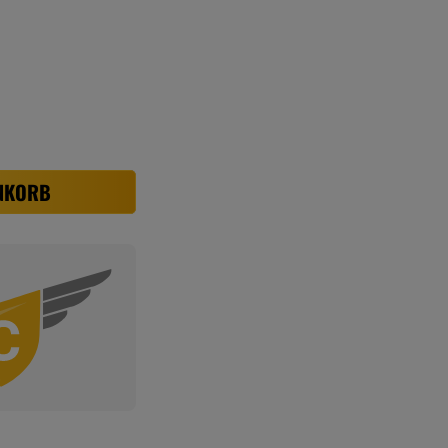
en
NKORB