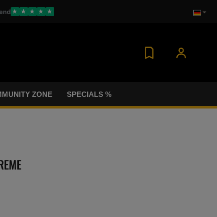
end
★
★
★
★
★
MUNITY ZONE
SPECIALS %
TREME