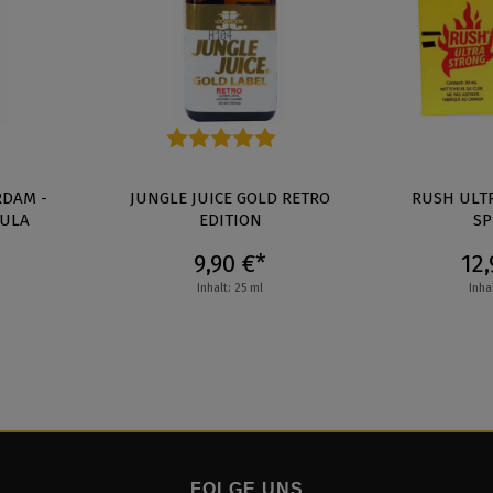
Durchschnittliche Bewertung von 5 von 5 Ste
RDAM -
JUNGLE JUICE GOLD RETRO
RUSH ULT
MULA
EDITION
SP
9,90 €*
12,
Inhalt: 25 ml
Inha
FOLGE UNS