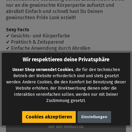
nur an die gewünschte Körperpartie aufsetzt und
abrollst! Einfach und schnell hast Du Deinen
gewünschten Pride Look erzielt!
Sexy Facts
✔ Gesichts- und Körperfarbe
✔ Praktisch & Zeitsparend
✔ Einfache Anwendung durch Abrollen
✔ Langlebige, strahlende Farben
Wir respektieren deine Privatsphäre
Weiteres steht unter
Gay Pride Event Stuff
.
Unser Shop verwendet Cookies
, die für den technischen
Betrieb der Website erforderlich sind und stets gesetzt
Bewertungen
werden. Andere Cookies, die den Komfort bei Benutzung dieser
Website erhöhen, der Direktwerbung dienen oder die
Bewertungen lesen, schreiben und diskutieren...
Interaktion vereinfachen sollen, werden nur mit Deiner
Mehr lesen
Zustimmung gesetzt.
Cookies akzeptieren
Einstellungen
AUF DEN MERKZETTEL