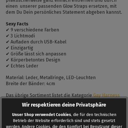
praktischerweise ganz einfach entfernen und durch
einen unserer passenden Glow Straps ersetzen, mit
dem Du Dein persönliches Statement abgeben kannst.
Sexy Facts
✔ 9 verschiedene Farben
✔ 3 Lichtmodi
✔ Aufladen durch USB-Kabel
✔ Einzigartig
✔ Größe lässt sich anpassen
✔ Körperbetontes Design
✔ Echtes Leder
Material: Leder, Metallringe, LED-Leuchten
Breite der Bänder: 4cm
Das übrige Sortiment listet die Kategorie
Gay Harness
und Leder
.
Wir respektieren deine Privatsphäre
Farbton:
Farbig / mehrfarbig
, Schwarz
Unser Shop verwendet Cookies
, die für den technischen
Betrieb der Website erforderlich sind und stets gesetzt
Material:
Echtleder
, Edelstahl
werden. Andere Cookies, die den Komfort bei Benutzung dieser