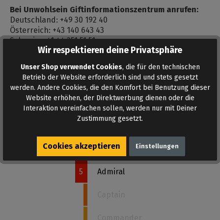
Bei Unwohlsein Giftinformationszentrum anrufen:
Deutschland: +49 30 192 40
Österreich: +43 140 643 43
Schweiz: +41 44 251 51 51
Wir respektieren deine Privatsphäre
Bewertungen
Unser Shop verwendet Cookies
, die für den technischen
Bewertungen lesen, schreiben und diskutieren...
Betrieb der Website erforderlich sind und stets gesetzt
werden. Andere Cookies, die den Komfort bei Benutzung dieser
Mehr lesen
Website erhöhen, der Direktwerbung dienen oder die
Interaktion vereinfachen sollen, werden nur mit Deiner
Zustimmung gesetzt.
Wie stark ist dieses Poppers?
Cookies akzeptieren
Einstellungen
5
Admiral
Captain
Commander