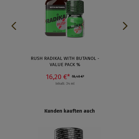
L
RUSH RADIKAL WITH BUTANOL -
RUSH 
VALUE PACK %
16,20 €*
18,40 €*
Inhalt: 34 ml
Kunden kauften auch