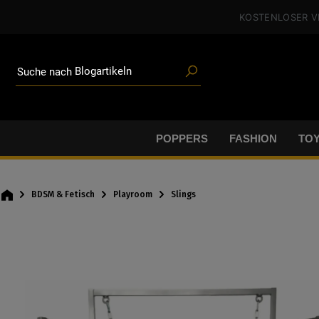
Poppers
alt springen
KOSTENLOSER 
Toys
Angeboten
Blogartikeln
Marken
Suche nach
Gleitgel
BDSM-Gear
Poppers
POPPERS
FASHION
TO
BDSM & Fetisch
Playroom
Slings