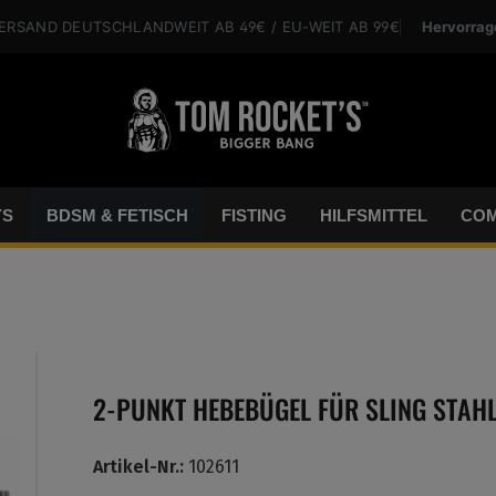
Hervorrag
VERSAND
DEUTSCHLANDWEIT
AB 49€
/ EU-WEIT
AB 99€
YS
BDSM & FETISCH
FISTING
HILFSMITTEL
COM
2-PUNKT HEBEBÜGEL FÜR SLING STA
Artikel-Nr.:
102611