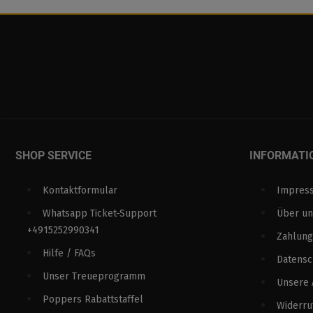
SHOP SERVICE
INFORMATI
Kontaktformular
Impres
Whatsapp Ticket-Support
Über un
+4915252990341
Zahlung
Hilfe / FAQs
Datens
Unser Treueprogramm
Unsere
Poppers Rabattstaffel
Widerru