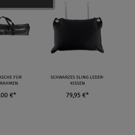
ASCHE FÜR
SCHWARZES SLING LEDER-
SL
GRAHMEN
KISSEN
,00 €*
79,95 €*