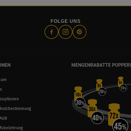
FOLGE UNS
ONEN
MENGENRABATTE POPPER
sum
s
soptionen
chutzbestimmung
 AGB
fsbelehrung