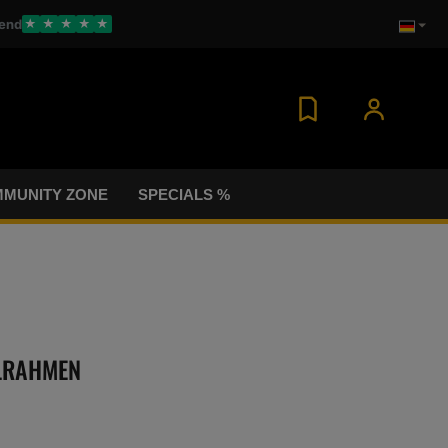
end
★
★
★
★
★
MUNITY ZONE
SPECIALS %
HLRAHMEN