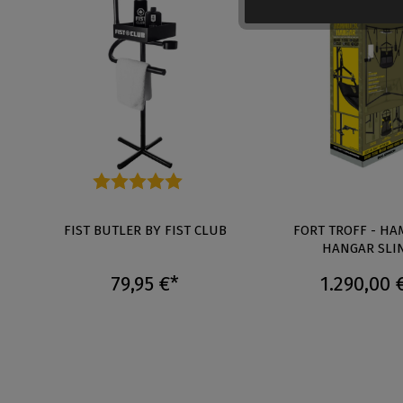
Durchschnittliche Bewertung von 5 von 5 Sternen
S
FIST BUTLER BY FIST CLUB
FORT TROFF - H
HANGAR SLI
79,95 €*
1.290,00 