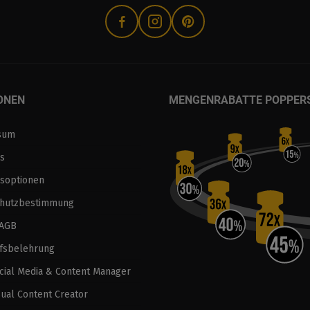
ONEN
MENGENRABATTE POPPER
sum
s
soptionen
chutzbestimmung
 AGB
fsbelehrung
ocial Media & Content Manager
sual Content Creator