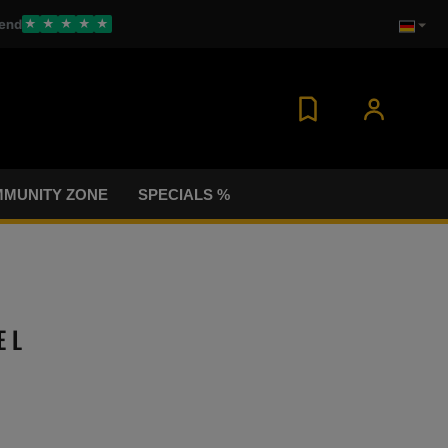
end
★
★
★
★
★
MUNITY ZONE
SPECIALS %
E L