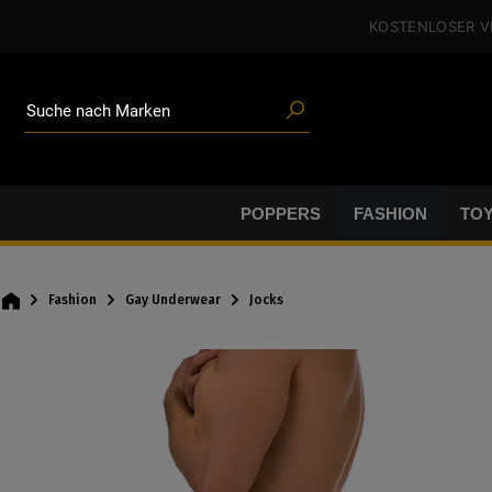
Poppers
alt springen
KOSTENLOSER 
Toys
Angeboten
Blogartikeln
Marken
Suche nach
Gleitgel
BDSM-Gear
Poppers
POPPERS
FASHION
TO
Fashion
Gay Underwear
Jocks