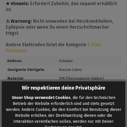
★ Hinweis:
Erfordert Zubehör, das separat erhältlich
ist.
⚠ Warnung:
Nicht anwenden bei Herzkrankheiten,
Epilepsie oder wenn Du einen Herzschrittmacher
trägst.
Andere Elektroden listet die Kategorie
E-Stim
Penistoys
.
Farbton:
Schwarz
Geeignete Gleitgele:
Wasser Lubes
Material:
TPR (Thermoplastic Rubber)
Wir respektieren deine Privatsphäre
Max. Durchmesser:
3,5 cm
, 4 cm
, 5 cm
, 6 cm
, 7 cm
Unser Shop verwendet Cookies
, die für den technischen
Betrieb der Website erforderlich sind und stets gesetzt
Bewertungen
werden. Andere Cookies, die den Komfort bei Benutzung dieser
Bewertungen lesen, schreiben und diskutieren...
Website erhöhen, der Direktwerbung dienen oder die
Mehr lesen
Interaktion vereinfachen sollen, werden nur mit Deiner