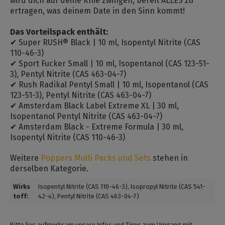
wird dich auf deine Knie zwingen, bereit ALLES zu
ertragen, was deinem Date in den Sinn kommt!
Das Vorteilspack enthält:
✔ Super RUSH® Black | 10 ml, Isopentyl Nitrite (CAS
110-46-3)
✔ Sport Fucker Small | 10 ml, Isopentanol (CAS 123-51-
3), Pentyl Nitrite (CAS 463-04-7)
✔ Rush Radikal Pentyl Small | 10 ml, Isopentanol (CAS
123-51-3), Pentyl Nitrite (CAS 463-04-7)
✔ Amsterdam Black Label Extreme XL | 30 ml,
Isopentanol Pentyl Nitrite (CAS 463-04-7)
✔ Amsterdam Black - Extreme Formula | 30 ml,
Isopentyl Nitrite (CAS 110-46-3)
Weitere
Poppers Multi Packs und Sets
stehen in
derselben Kategorie.
Wirks
Isopentyl Nitrite (CAS 110-46-3)
, Isopropyl Nitrite (CAS 541-
toff:
42-4)
, Pentyl Nitrite (CAS 463-04-7)
Bitte lies aufmerksam unsere Infos und Tipps zum Umgang mit