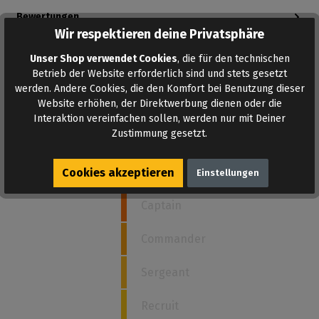
Bewertungen
Wir respektieren deine Privatsphäre
Bewertungen lesen, schreiben und diskutieren...
Mehr lesen
Unser Shop verwendet Cookies
, die für den technischen
Betrieb der Website erforderlich sind und stets gesetzt
werden. Andere Cookies, die den Komfort bei Benutzung dieser
Website erhöhen, der Direktwerbung dienen oder die
Interaktion vereinfachen sollen, werden nur mit Deiner
Wie stark ist dieses Poppers?
Zustimmung gesetzt.
5
Admiral
Cookies akzeptieren
Einstellungen
Captain
Commander
Sergeant
Recruit