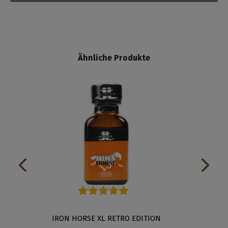
Ähnliche Produkte
Durchschnittliche Bewertung von 5 von 5 Sternen
TION
IRON HORSE XL RETRO EDITION
THE R