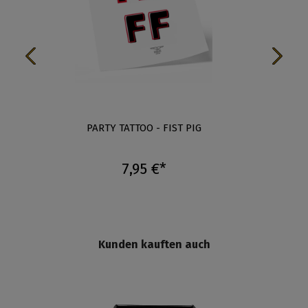
ERN
PARTY TATTOO - FIST PIG
PA
7,95 €*
Kunden kauften auch