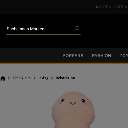
Poppers
alt springen
KOSTENLOSER 
Toys
Angeboten
Blogartikeln
Marken
Suche nach
Gleitgel
BDSM-Gear
Poppers
POPPERS
FASHION
TO
SPECIALS %
Living
Dekoration