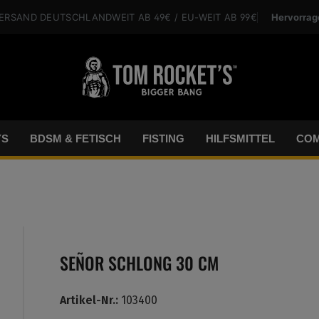
Hervorrag
VERSAND
DEUTSCHLANDWEIT
AB 49€
/ EU-WEIT
AB 99€
YS
BDSM & FETISCH
FISTING
HILFSMITTEL
COM
SEÑOR SCHLONG 30 CM
Artikel-Nr.:
103400