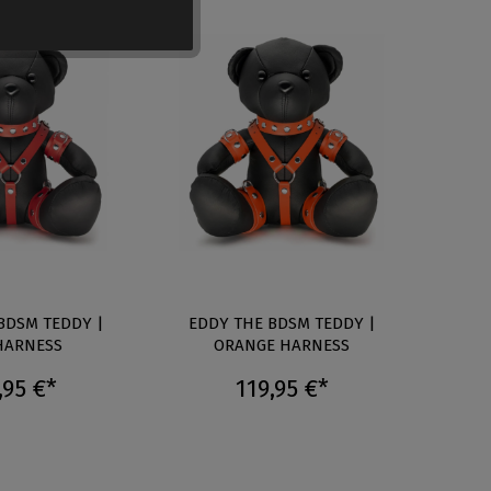
BDSM TEDDY |
EDDY THE BDSM TEDDY |
EDD
HARNESS
ORANGE HARNESS
,95 €*
119,95 €*