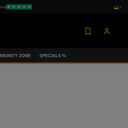
end
★
★
★
★
★
MUNITY ZONE
SPECIALS %