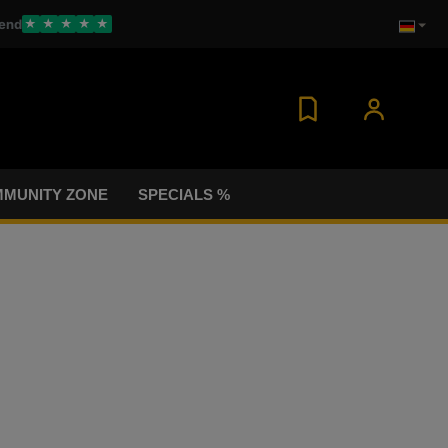
end
★
★
★
★
★
MUNITY ZONE
SPECIALS %