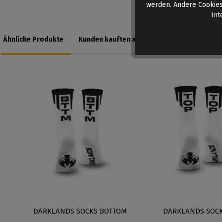
werden. Andere Cookies
Int
Ähnliche Produkte
Kunden kauften auch
-
DARKLANDS SOCKS BOTTOM
DARKLANDS SOCK