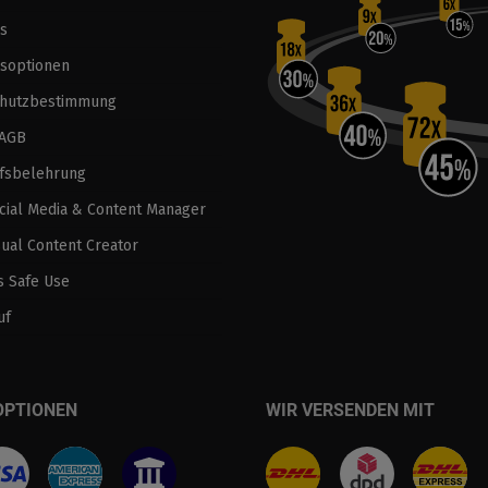
s
soptionen
chutzbestimmung
 AGB
fsbelehrung
ocial Media & Content Manager
sual Content Creator
 Safe Use
uf
OPTIONEN
WIR VERSENDEN MIT