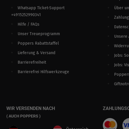
Whatsapp Ticket-Support
Über un
+4915252990341
Zahlung
Hilfe / FAQs
Datens
Unser Treueprogramm
Unsere
Poppers Rabattstaffel
Widerru
Lieferung & Versand
Jobs: S
Barrierefreiheit
Jobs: Vi
Barrierefrei Hilfswerkzeuge
Poppers
Giftnotr
WIR VERSENDEN NACH
ZAHLUNGS
( AUCH POPPERS )