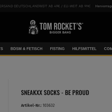
Hervorrag
VERSAND
DEUTSCHLANDWEIT
AB 49€
/ EU-WEIT
AB 99€
YS
BDSM & FETISCH
FISTING
HILFSMITTEL
COM
SNEAKXX SOCKS - BE PROUD
Artikel-Nr.:
103632