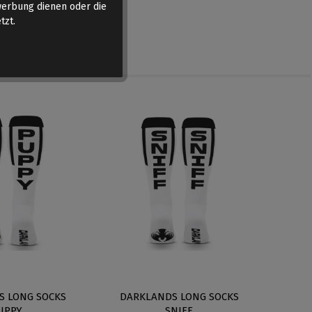
werbung dienen oder die
tzt.
S LONG SOCKS
DARKLANDS LONG SOCKS
KINKG
UPPY
SNIFF