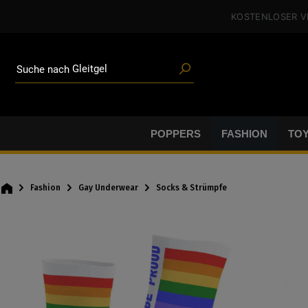
Toys
alt springen
KOSTENLOSER 
Angeboten
Blogartikeln
Marken
Gleitgel
Suche nach
BDSM-Gear
Poppers
POPPERS
FASHION
TO
Fashion
Gay Underwear
Socks & Strümpfe