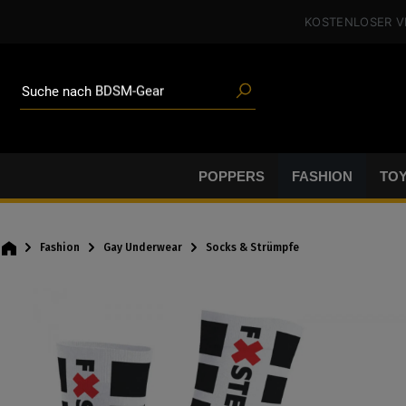
Angeboten
alt springen
KOSTENLOSER 
Blogartikeln
Marken
Gleitgel
BDSM-Gear
Suche nach
Poppers
POPPERS
FASHION
TO
Fashion
Gay Underwear
Socks & Strümpfe