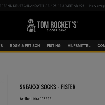
Hervorrag
VERSAND
DEUTSCHLANDWEIT
AB 49€
/ EU-WEIT
AB 99€
YS
BDSM & FETISCH
FISTING
HILFSMITTEL
COM
SNEAKXX SOCKS - FISTER
Artikel-Nr.:
103626