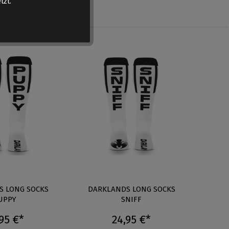
tzt.
S LONG SOCKS
DARKLANDS LONG SOCKS
KINKG
UPPY
SNIFF
95 €*
24,95 €*