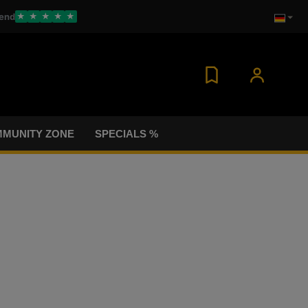
end
★
★
★
★
★
MUNITY ZONE
SPECIALS %