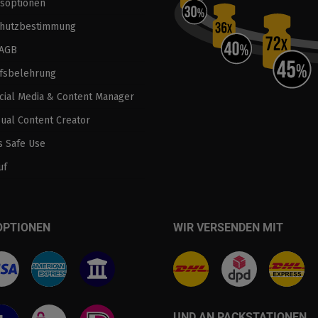
soptionen
chutzbestimmung
 AGB
fsbelehrung
ocial Media & Content Manager
sual Content Creator
 Safe Use
uf
OPTIONEN
WIR VERSENDEN MIT
UND AN PACKSTATIONEN