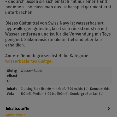
- dadurch lassen sie sich einfach mit nur einer Hand
bedienen - so muss man das Liebesspiel gar nicht erst
unterbrechen.
Dieses Gleitmittel von Swiss Navy ist wasserbasiert,
hypo-allergen getestet, lässt sich rückstandsfrei mit
Wasser entfernen und ist für die Verwendung mit Toys
geeignet. Silikonbasierte Gleitmittel sind ebenfalls
erhältlich.
Andere Gebindegrößen listet die Kategorie
wasserbasiertes Gleitgel
.
Gleitg
Wasser-Basis
elbasi
s:
Inhalt
Cruising Size (bis 60 ml)
, Groß (500 ml bis 1 L)
, Kompakt (bis
Vol.:
100 ml)
, Medium (100 bis 500 ml)
, Sondergrößen (ab 1 L)
Inhaltsstoffe
Mehr lesen