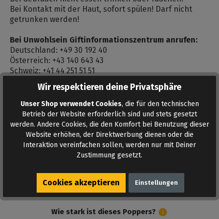
Bei Kontakt mit der Haut, sofort spülen! Darf nicht
getrunken werden!
Bei Unwohlsein Giftinformationszentrum anrufen:
Deutschland: +49 30 192 40
Österreich: +43 140 643 43
Schweiz: +41 44 251 51 51
Wir respektieren deine Privatsphäre
Bewertungen
Unser Shop verwendet Cookies
, die für den technischen
Bewertungen lesen, schreiben und diskutieren...
Betrieb der Website erforderlich sind und stets gesetzt
Mehr lesen
werden. Andere Cookies, die den Komfort bei Benutzung dieser
Website erhöhen, der Direktwerbung dienen oder die
Interaktion vereinfachen sollen, werden nur mit Deiner
Zustimmung gesetzt.
Cookies akzeptieren
Einstellungen
Wie stark ist dieses Poppers?