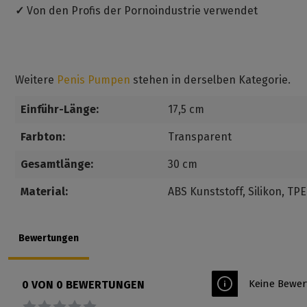
✓
Von den Profis der Pornoindustrie verwendet
Weitere
Penis Pumpen
stehen in derselben Kategorie.
Einführ-Länge:
17,5 cm
Farbton:
Transparent
Gesamtlänge:
30 cm
Material:
ABS Kunststoff
, Silikon
, TP
Bewertungen
Keine Bewer
0 VON 0 BEWERTUNGEN
Durchschnittliche Bewertung von 0 von 5 Sternen