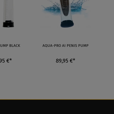
PUMP BLACK
AQUA-PRO AI PENIS PUMP
EI
95 €*
89,95 €*