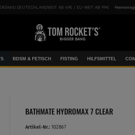
Hervorrag
VERSAND
DEUTSCHLANDWEIT
AB 49€
/ EU-WEIT
AB 99€
YS
BDSM & FETISCH
FISTING
HILFSMITTEL
COM
BATHMATE HYDROMAX 7 CLEAR
Artikel-Nr.:
102867