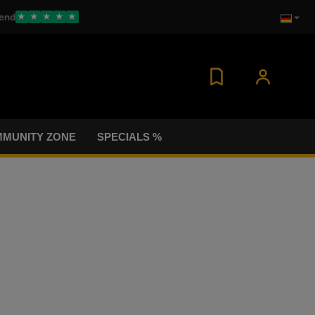
end
★
★
★
★
★
MUNITY ZONE
SPECIALS %