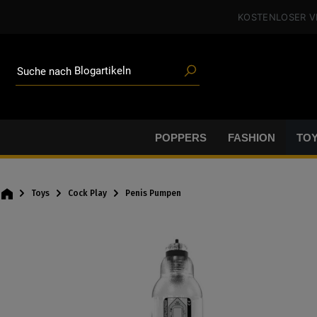
Poppers
alt springen
KOSTENLOSER 
Toys
Angeboten
Blogartikeln
Marken
Suche nach
Gleitgel
BDSM-Gear
Poppers
POPPERS
FASHION
TO
Toys
Cock Play
Penis Pumpen