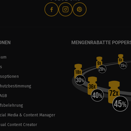
ONEN
MENGENRABATTE POPPER
sum
s
soptionen
chutzbestimmung
 AGB
fsbelehrung
ocial Media & Content Manager
sual Content Creator