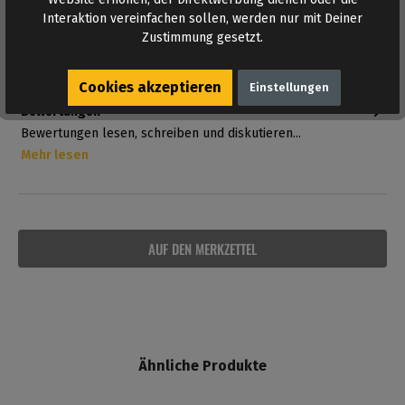
Interaktion vereinfachen sollen, werden nur mit Deiner
Abmessung des Kartons: 28 x 28 x 4,5 cm
Zustimmung gesetzt.
Mehr Ideen listet die Kategorie
Gay Geschenke
.
Cookies akzeptieren
Einstellungen
Bewertungen
Bewertungen lesen, schreiben und diskutieren...
Mehr lesen
AUF DEN MERKZETTEL
Ähnliche Produkte