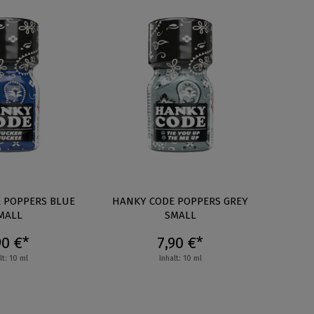
 POPPERS BLUE
HANKY CODE POPPERS GREY
RU
MALL
SMALL
90 €*
7,90 €*
lt: 10 ml
Inhalt: 10 ml