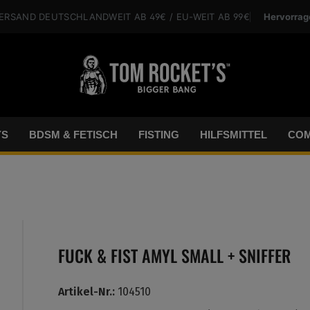
Hervorrag
VERSAND
DEUTSCHLANDWEIT
AB 49€
/ EU-WEIT
AB 99€
YS
BDSM & FETISCH
FISTING
HILFSMITTEL
COM
FUCK & FIST AMYL SMALL + SNIFFER
Artikel-Nr.:
104510