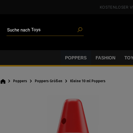
alt springen
KOSTENLOSER 
Poppers
Toys
Angeboten
Suche nach
Blogartikeln
Marken
Gleitgel
BDSM-Gear
POPPERS
FASHION
TO
Poppers
Poppers
Poppers Größen
Kleine 10 ml Poppers