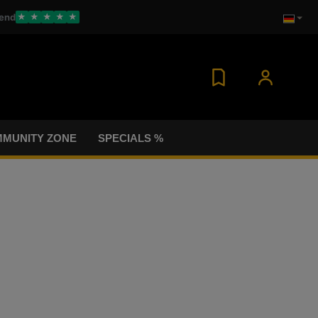
end
★
★
★
★
★
MUNITY ZONE
SPECIALS %