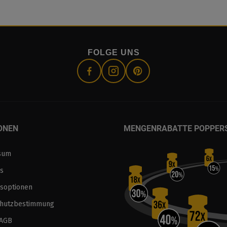
FOLGE UNS
ONEN
MENGENRABATTE POPPER
sum
s
soptionen
chutzbestimmung
 AGB