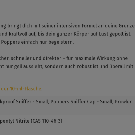
rong bringt dich mit seiner intensiven Formel an deine Grenze
d kraftvoll auf, bis dein ganzer Körper auf Lust gepolt ist.
e Poppers einfach nur begeistern.
cher, schneller und direkter – für maximale Wirkung ohne
ht nur geil aussieht, sondern auch robust ist und überall mit
 der 10-ml-Flasche
.
akproof Sniffer - Small
, Poppers Sniffer Cap - Small
, Prowler
opentyl Nitrite (CAS 110-46-3)