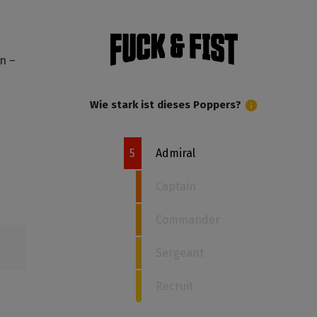
n –
Wie stark ist dieses Poppers?
5
Admiral
Captain
Commander
Sergeant
Recruit