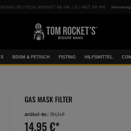
Hervorrag
VERSAND
DEUTSCHLANDWEIT
AB 49€
/ EU-WEIT
AB 99€
YS
BDSM & FETISCH
FISTING
HILFSMITTEL
COM
GAS MASK FILTER
Artikel-Nr.:
104349
14,95 €*