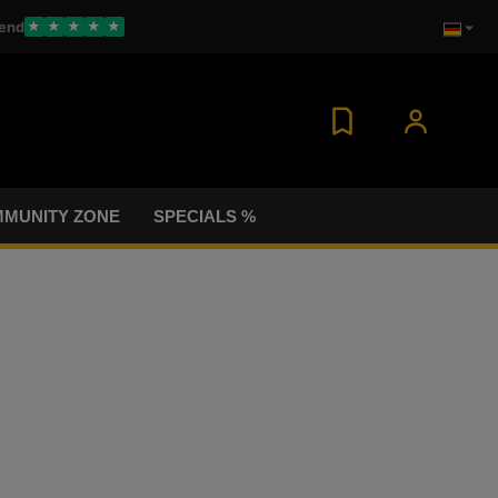
end
★
★
★
★
★
MUNITY ZONE
SPECIALS %