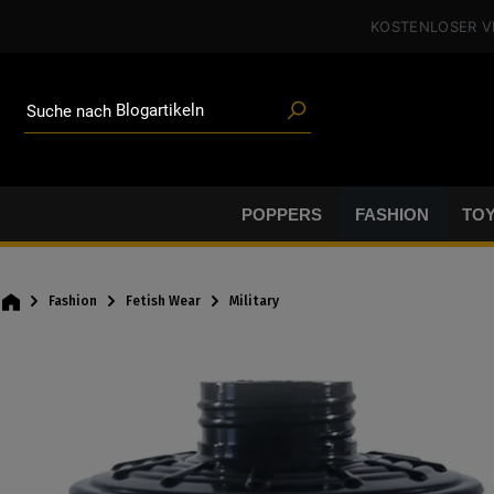
alt springen
Poppers
KOSTENLOSER 
Toys
Angeboten
Blogartikeln
Suche nach
Marken
Gleitgel
BDSM-Gear
Poppers
POPPERS
FASHION
TO
Fashion
Fetish Wear
Military