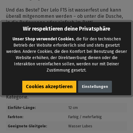
Und das Beste? Der Lelo F1S ist wasserfest und kann
überall mitgenommen werden – ob unter die Dusche,
in die Badewanne oder einfach im Bett!
Wir respektieren deine Privatsphäre
Der Innendurchmesser liegt zwischen 4 und 6 cm.
Unser Shop verwendet Cookies
, die für den technischen
Betrieb der Website erforderlich sind und stets gesetzt
Sexy Facts
werden. Andere Cookies, die den Komfort bei Benutzung dieser
✔ Stimulation durch Schwallwellen
Website erhöhen, der Direktwerbung dienen oder die
✔ Silikonlamellen, die sich dir anpassen
Interaktion vereinfachen sollen, werden nur mit Deiner
✔ App-Steuerung & KI-Modus
Zustimmung gesetzt.
✔ Handfreie Stimulation möglich
✔ Komplett Wasserdicht
Cookies akzeptieren
Einstellungen
Weitere
Gay Masturbatoren
stehen in derselben
Kategorie.
Einführ-Länge:
12 cm
Farbton:
Farbig / mehrfarbig
Geeignete Gleitgele:
Wasser Lubes