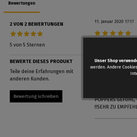
Bewertungen
11. Januar 2020 17:17
2 VON 2 BEWERTUNGEN
Bewertung mit 5 v
Durchschnittliche Bewertung von 5 von 5 Sternen
Hab es jetzt schon
5 von 5 Sternen
Unser Shop verwend
BEWERTE DIESES PRODUKT
11. Juni 2023 22:56
werden. Andere Cookies
Teile deine Erfahrungen mit
Int
Bewertung mit 5 v
anderen Kunden.
Es ist schon stark
einer meiner FAV
Bewertung schreiben
POPPERS GEFÜHL, 
!!SEHR ZU EMPFEHL