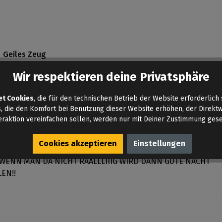
on 5 Sternen
Geiles Zeug
 öfter bestellt gehabt und bin immer voll geil beim Benutzen.
Wir respektieren deine Privatsphäre
et Cookies
, die für den technischen Betrieb der Website erforderlich 
, die den Komfort bei Benutzung dieser Website erhöhen, der Direkt
eraktion vereinfachen sollen, werden nur mit Deiner Zustimmung gese
on 5 Sternen
Brutal das Zeug
 aber da ich immer schon ein RUSH FAN bin, bleibt RUSH imm
Cookies akzeptieren
Einstellungen
ORITEN ?? WAS FÜR EIN INTENSIVES WARMES ANGENEHMES
WENN MAN DA NICHT RAALLLIIIG WIRD DANN GUTE NACHT
EN!!