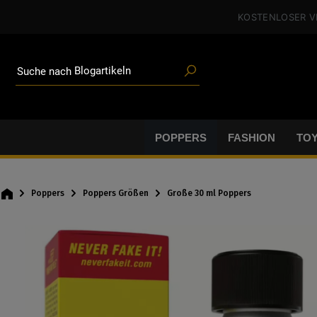
Poppers
alt springen
KOSTENLOSER 
Toys
Angeboten
Blogartikeln
Suche nach
Marken
Gleitgel
BDSM-Gear
Poppers
POPPERS
FASHION
TO
Poppers
Poppers Größen
Große 30 ml Poppers