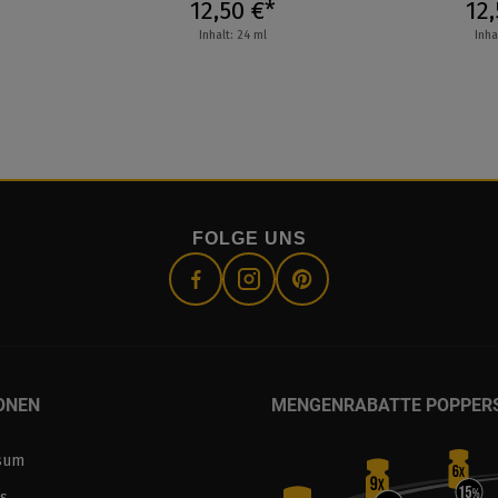
12,50 €*
12,
Inhalt: 24 ml
Inha
FOLGE UNS
ONEN
MENGENRABATTE POPPER
sum
s