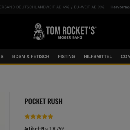
Hervorrag
VERSAND
DEUTSCHLANDWEIT
AB 49€
/ EU-WEIT
AB 99€
YS
BDSM & FETISCH
FISTING
HILFSMITTEL
COM
POCKET RUSH
Durchschnittliche Bewertung von 5 von 5 Sterne
Artikel-Nr.:
100759