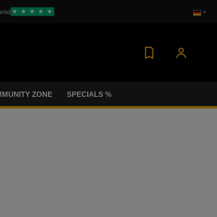
end
★
★
★
★
★
MUNITY ZONE
SPECIALS %
n