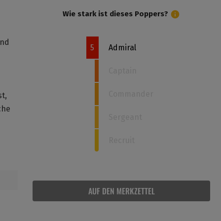
Wie stark ist dieses Poppers?
ind
5
Admiral
Captain
Commander
t,
che
Sergeant
Recruit
AUF DEN MERKZETTEL