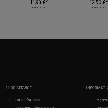
11,90 €*
12,50 €*
Inhalt: 30 ml
Inhalt: 24 ml
SHOP SERVICE
INFORMATI
Kontaktformular
Impres
Whatsapp Ticket-Support
Über un