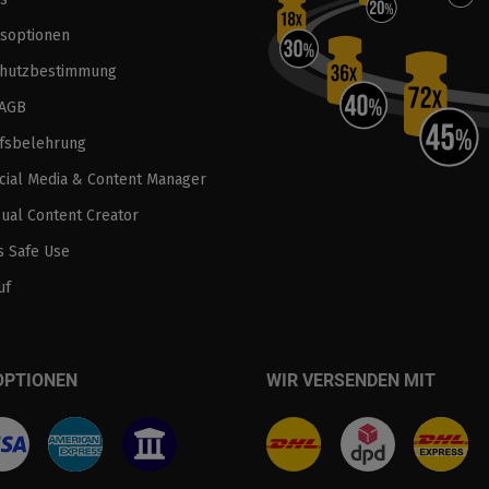
soptionen
chutzbestimmung
 AGB
fsbelehrung
ocial Media & Content Manager
sual Content Creator
 Safe Use
uf
OPTIONEN
WIR VERSENDEN MIT