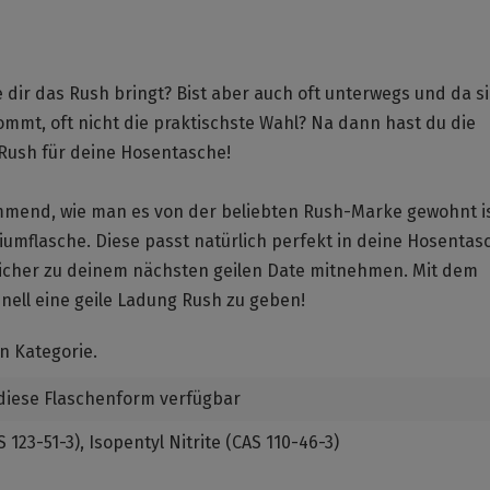
e dir das Rush bringt? Bist aber auch oft unterwegs und da s
ommt, oft nicht die praktischste Wahl? Na dann hast du die
Rush für deine Hosentasche!
mmend, wie man es von der beliebten Rush-Marke gewohnt is
umflasche. Diese passt natürlich perfekt in deine Hosentas
d sicher zu deinem nächsten geilen Date mitnehmen. Mit dem
hnell eine geile Ladung Rush zu geben!
n Kategorie.
 diese Flaschenform verfügbar
 123-51-3)
, Isopentyl Nitrite (CAS 110-46-3)