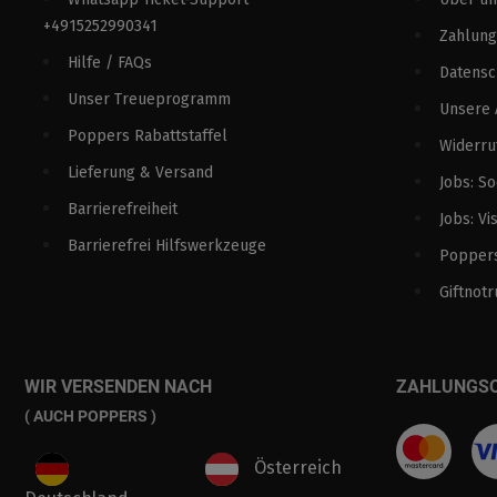
+4915252990341
Zahlung
Hilfe / FAQs
Datens
Unser Treueprogramm
Unsere
Poppers Rabattstaffel
Widerru
Lieferung & Versand
Jobs: S
Barrierefreiheit
Jobs: Vi
Barrierefrei Hilfswerkzeuge
Poppers
Giftnotr
WIR VERSENDEN NACH
ZAHLUNGS
( AUCH POPPERS )
Österreich