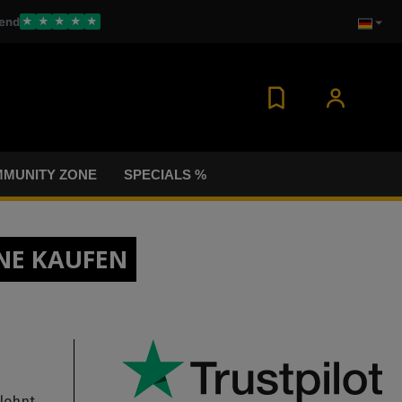
end
★
★
★
★
★
MUNITY ZONE
SPECIALS %
E KAUFEN
lohnt,