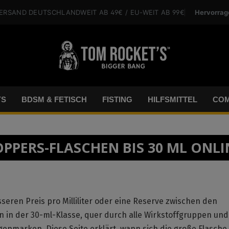
Hervorrag
VERSAND
DEUTSCHLANDWEIT
AB 49€
/ EU-WEIT
AB 99€
YS
BDSM & FETISCH
FISTING
HILFSMITTEL
COM
PPERS-FLASCHEN BIS 30 ML ONLIN
seren Preis pro Milliliter oder eine Reserve zwischen den
n in der 30-ml-Klasse, quer durch alle Wirkstoffgruppen und
genmarken. Diese Seite erklärt, wann sich die große Flasche 