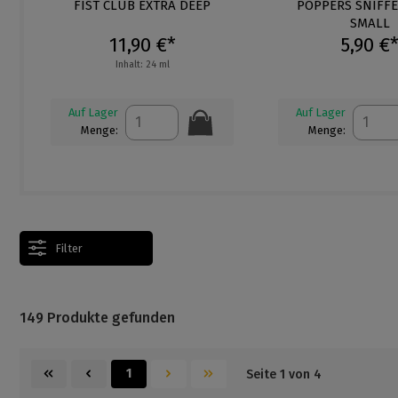
ng von 5 von 5 Sternen
Durchschnittliche Bewertung von 4.8 von 5 Sternen
FIST CLUB EXTRA DEEP
Durchschnittliche
POPPERS SNIFFE
SMALL
11,90 €*
5,90 €
Inhalt: 24 ml
Auf Lager
Auf Lager
Menge:
Menge:
Filter
149 Produkte gefunden
1
Seite 1 von 4