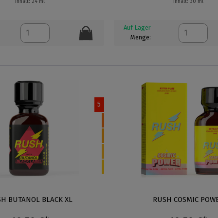
Inhalt: 24 ml
Inhalt: 30 ml
Auf Lager
Menge:
5
H BUTANOL BLACK XL
RUSH COSMIC POW