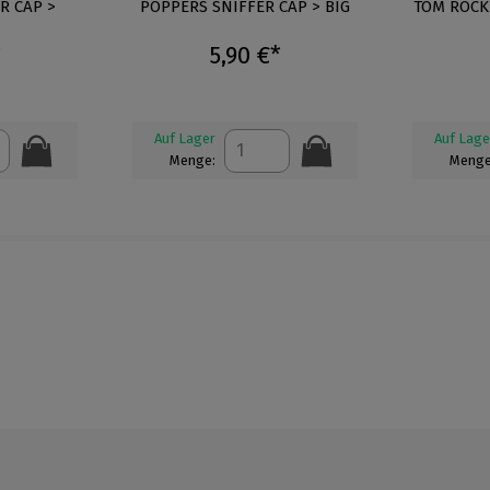
 Bewertung von 4.8 von 5 Sternen
R CAP >
Durchschnittliche Bewertung von 5 von 5 St
POPPERS SNIFFER CAP > BIG
TOM ROCK
*
5,90 €*
Auf Lager
Auf Lage
Menge:
Menge