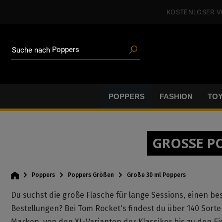
alt springen
KOSTENLOSER 
Poppers
Suche nach
Toys
Angeboten
Blogartikeln
Marken
POPPERS
FASHION
TO
Gleitgel
BDSM-Gear
Poppers
GROSSE PO
Poppers
Poppers Größen
Große 30 ml Poppers
Du suchst die große Flasche für lange Sessions, einen bes
Bestellungen? Bei Tom Rocket's findest du über 140 Sorte
Marken, von den XL-Varianten der Klassiker bis zu den Ei