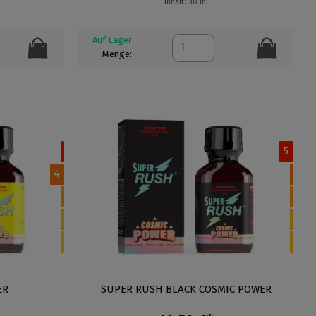
Inhalt: 30 ml
Auf Lager
Menge:
5
4
ER
SUPER RUSH BLACK COSMIC POWER