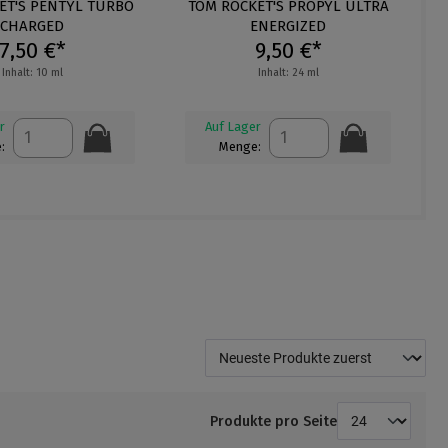
ernen
ET'S PENTYL TURBO
Durchschnittliche Bewertung von 4.
TOM ROCKET'S PROPYL ULTRA
D
CHARGED
ENERGIZED
7,50 €*
9,50 €*
Inhalt: 10 ml
Inhalt: 24 ml
r
Auf Lager
:
Menge:
Produkte pro Seite