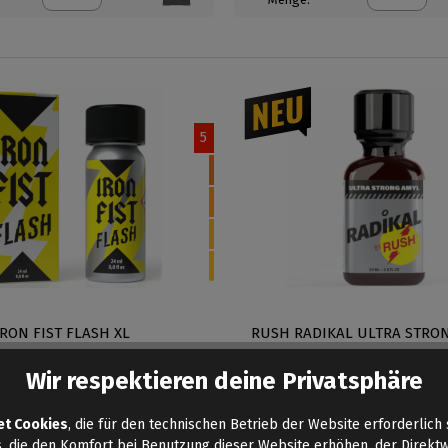
5
IRON FIST FLASH XL
RUSH RADIKAL ULTRA STRO
12,50 €*
10,50 €*
Wir respektieren deine Privatsphäre
Inhalt: 24 ml
Inhalt: 24 ml
et Cookies
, die für den technischen Betrieb der Website erforderlich 
, die den Komfort bei Benutzung dieser Website erhöhen, der Direkt