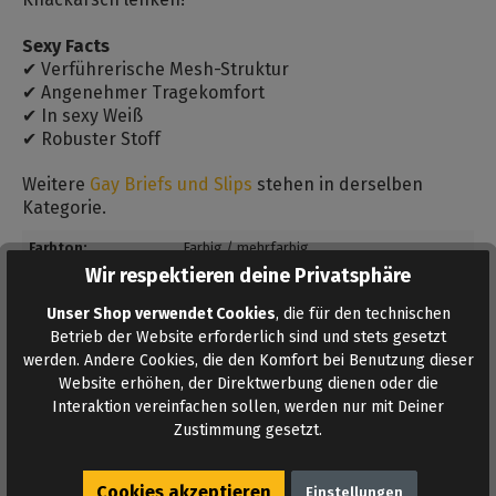
Sexy Facts
✔ Verführerische Mesh-Struktur
✔ Angenehmer Tragekomfort
✔ In sexy Weiß
✔ Robuster Stoff
Weitere
Gay Briefs und Slips
stehen in derselben
Kategorie.
Farbton:
Farbig / mehrfarbig
Wir respektieren deine Privatsphäre
Bewertungen
Unser Shop verwendet Cookies
, die für den technischen
Betrieb der Website erforderlich sind und stets gesetzt
Bewertungen lesen, schreiben und diskutieren...
werden. Andere Cookies, die den Komfort bei Benutzung dieser
Mehr lesen
Website erhöhen, der Direktwerbung dienen oder die
Interaktion vereinfachen sollen, werden nur mit Deiner
Zustimmung gesetzt.
Cookies akzeptieren
Einstellungen