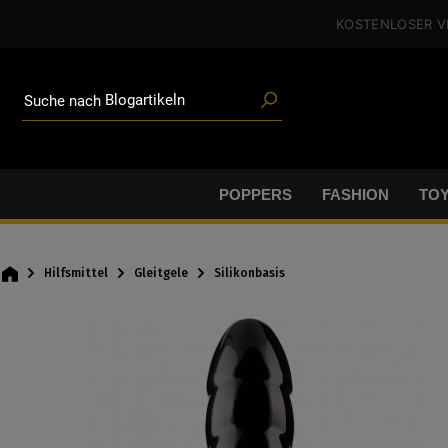
Poppers
alt springen
KOSTENLOSER 
Toys
Angeboten
Blogartikeln
Marken
Suche nach
Gleitgel
BDSM-Gear
Poppers
POPPERS
FASHION
TO
Hilfsmittel
Gleitgele
Silikonbasis