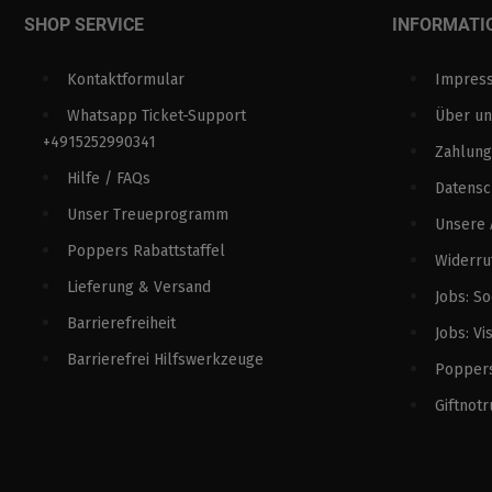
SHOP SERVICE
INFORMATI
Kontaktformular
Impres
Whatsapp Ticket-Support
Über un
+4915252990341
Zahlung
Hilfe / FAQs
Datens
Unser Treueprogramm
Unsere
Poppers Rabattstaffel
Widerru
Lieferung & Versand
Jobs: S
Barrierefreiheit
Jobs: Vi
Barrierefrei Hilfswerkzeuge
Poppers
Giftnotr