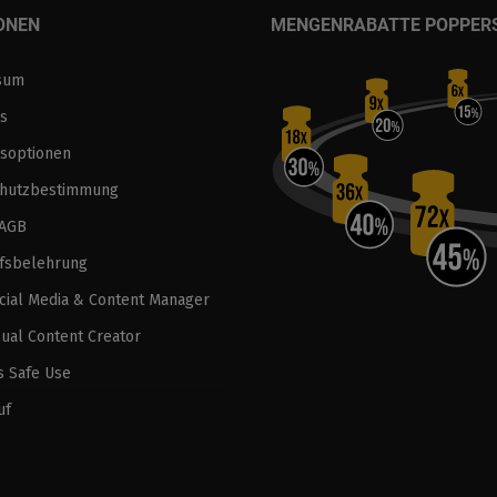
ONEN
MENGENRABATTE POPPER
sum
s
soptionen
chutzbestimmung
 AGB
fsbelehrung
ocial Media & Content Manager
sual Content Creator
 Safe Use
uf