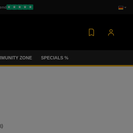
end
★
★
★
★
★
MUNITY ZONE
SPECIALS %
l)