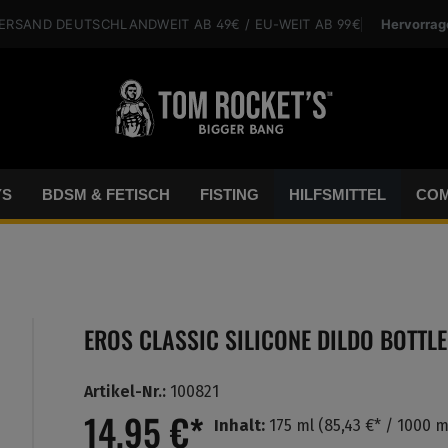
Hervorrag
VERSAND
DEUTSCHLANDWEIT
AB 49€
/ EU-WEIT
AB 99€
YS
BDSM & FETISCH
FISTING
HILFSMITTEL
COM
EROS CLASSIC SILICONE DILDO BOTTLE
Artikel-Nr.:
100821
14,95 €*
Inhalt:
175 ml
(85,43 €* / 1000 m